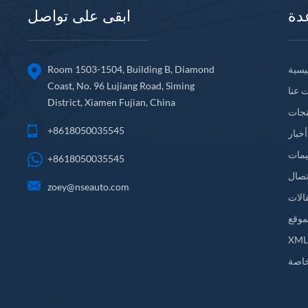
دة
ابقى على تواصل
يسية
Room 1503-1504, Building B, Diamond
Coast, No. 96 Lujiang Road, Siming
 عنا
District, Xiamen Fujian, China
تجات
+8618050035545
أخبار
يمات
+8618050035545
تصال
zoey@nseauto.com
الات
موقع
XM
اصة