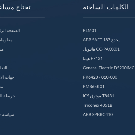
الكلمات الساخنة
تحتاج مساع
RLM01
الصفحة الرئ
ABB SAFT 187 يخدع
معلومات
هانيويل CC-PAOX01
من
هيما F7131
General Electric DS200IM
التعل
PR6423 / 010-000
جهات الا
PM865K01
مق
ICS موثوق T8431
خريطة ال
L
Triconex 4351B
ABB SPBRC410
سياسة خ