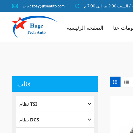
لسبت 9.00 ص إلى 7:00 م
بريد : zoey@nseauto.com
مات عنا
الصفحة الرئيسية
فئات
نظام TSI
نظام DCS