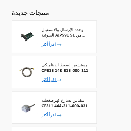
منتجات جديدة
وحدة الإرسال والاستقبال
الضوئية AIP591 S1 من
شركة يوكوجاوا لمكرر شبكة
اقرأ أكثر
V
مستشعر الضغط الديناميكي
CP515 143-515-000-111
اقرأ أكثر
مقياس تسارع كهرضغطية
CE311 444-311-000-031
اقرأ أكثر