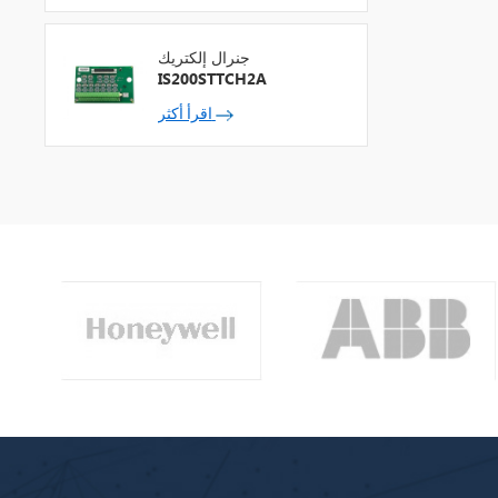
جنرال إلكتريك
IS200STTCH2A
اقرأ أكثر