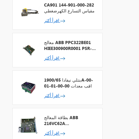
CA901 144-901-000-282
مقياس التسارع الكهرضغطي
اقرأ أكثر
معالج ABB PPC322BE01
HIEE300900R0001 PSR-2
+ ناقل المجال
اقرأ أكثر
بنتلي نيفادا 1900/65A-00-
01-01-00-00 مراقب معدات
الأغراض العامة
اقرأ أكثر
بطاقة المعالج ABB
216VC62A
HESG324442R13
اقرأ أكثر