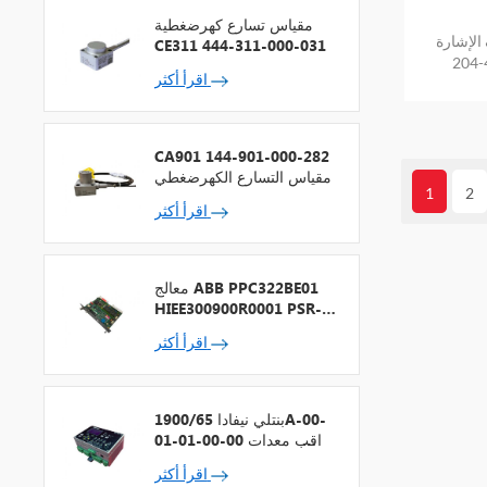
مقياس تسارع كهرضغطية
رة IQS450
CE311 444-311-000-031
204-
اقرأ أكثر
CA901 144-901-000-282
مقياس التسارع الكهرضغطي
1
2
اقرأ أكثر
معالج ABB PPC322BE01
HIEE300900R0001 PSR-2
+ ناقل المجال
اقرأ أكثر
بنتلي نيفادا 1900/65A-00-
01-01-00-00 مراقب معدات
الأغراض العامة
اقرأ أكثر