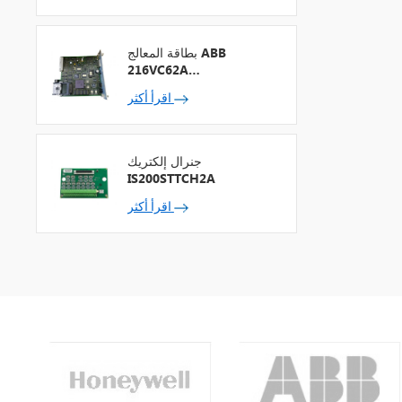
بطاقة المعالج ABB
216VC62A
HESG324442R13
اقرأ أكثر
جنرال إلكتريك
IS200STTCH2A
اقرأ أكثر