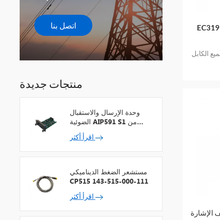
اتصل بنا
لكابلEC319 922-319-000-002 إصدار
منتجات جديدة
وحدة الإرسال والاستقبال
الضوئية AIP591 S1 من
شركة يوكوجاوا لمكرر شبكة
اقرأ أكثر
V
مستشعر الضغط الديناميكي
CP515 143-515-000-111
اقرأ أكثر
رة IQS450 204-450-000-002