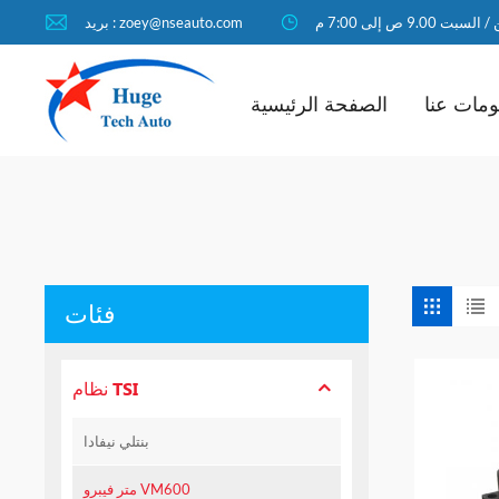
لسبت 9.00 ص إلى 7:00 م
بريد : zoey@nseauto.com
مات عنا
الصفحة الرئيسية
فئات
نظام TSI
بنتلي نيفادا
متر فيبرو VM600