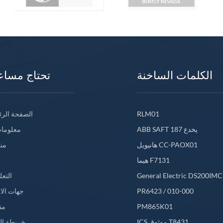
الكلمات الساخنة
تحتاج مساع
RLM01
الصفحة الرئ
ABB SAFT 187 يخدع
معلومات
هانيويل CC-PAOX01
من
هيما F7131
General Electric DS200IM
التعل
PR6423 / 010-000
جهات الا
PM865K01
مق
ICS موثوق T8431
خريطة ال