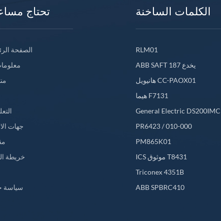
الكلمات الساخنة
تحتاج مساع
RLM01
الصفحة الرئ
ABB SAFT 187 يخدع
معلومات
هانيويل CC-PAOX01
من
هيما F7131
General Electric DS200IM
التعل
PR6423 / 010-000
جهات الا
PM865K01
مق
ICS موثوق T8431
خريطة ال
L
Triconex 4351B
ABB SPBRC410
سياسة خ