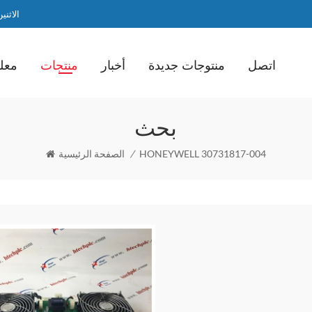
الاثنين / ا
اتصل
منتوجات جديدة
أخبار
منتجات
معلو
بحث
HONEYWELL 30731817-004
/
الصفحة الرئيسية