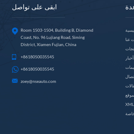
دة
ابقى على تواصل
يسية
Room 1503-1504, Building B, Diamond
Coast, No. 96 Lujiang Road, Siming
 عنا
District, Xiamen Fujian, China
تجات
+8618050035545
أخبار
يمات
+8618050035545
تصال
zoey@nseauto.com
الات
موقع
XM
اصة