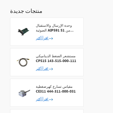
منتجات جديدة
وحدة الإرسال والاستقبال
الضوئية AIP591 S1 من
شركة يوكوجاوا لمكرر شبكة
اقرأ أكثر
V
مستشعر الضغط الديناميكي
CP515 143-515-000-111
اقرأ أكثر
مقياس تسارع كهرضغطية
CE311 444-311-000-031
اقرأ أكثر