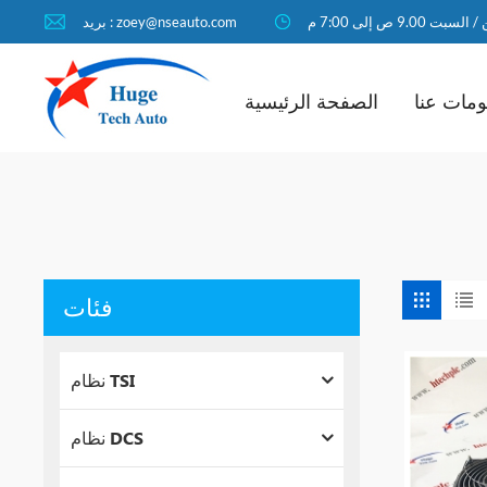
لسبت 9.00 ص إلى 7:00 م
بريد : zoey@nseauto.com
مات عنا
الصفحة الرئيسية
فئات
نظام TSI
نظام DCS