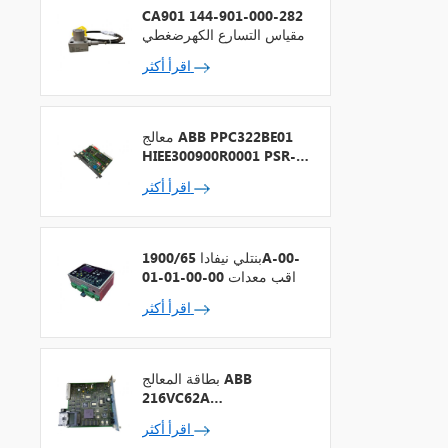
CA901 144-901-000-282
مقياس التسارع الكهرضغطي
اقرأ أكثر
معالج ABB PPC322BE01
HIEE300900R0001 PSR-2
+ ناقل المجال
اقرأ أكثر
بنتلي نيفادا 1900/65A-00-
01-01-00-00 مراقب معدات
الأغراض العامة
اقرأ أكثر
بطاقة المعالج ABB
216VC62A
HESG324442R13
اقرأ أكثر