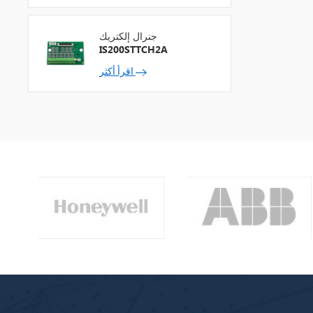
جنرال إلكتريك
IS200STTCH2A
اقرأ أكثر