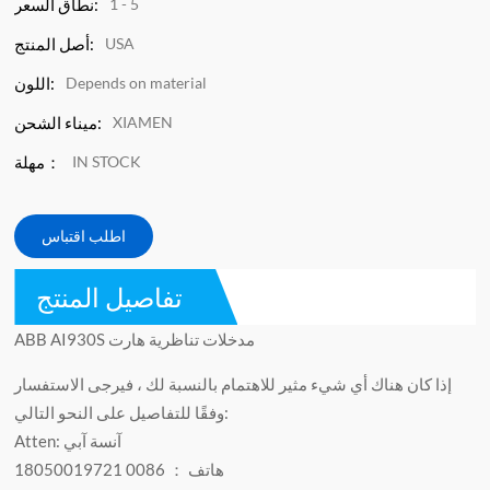
1 - 5
نطاق السعر:
USA
أصل المنتج:
Depends on material
اللون:
XIAMEN
ميناء الشحن:
IN STOCK
مهلة：
اطلب اقتباس
تفاصيل المنتج
ABB AI930S مدخلات تناظرية هارت
إذا كان هناك أي شيء مثير للاهتمام بالنسبة لك ، فيرجى الاستفسار
وفقًا للتفاصيل على النحو التالي:
Atten: آنسة آبي
هاتف ： 0086 18050019721