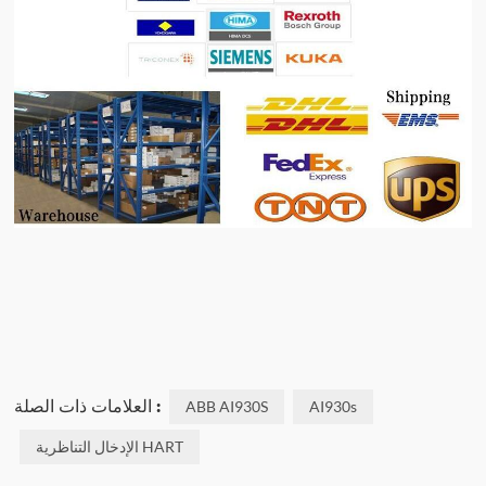
العلامات ذات الصلة :
ABB AI930S
AI930s
الإدخال التناظرية HART