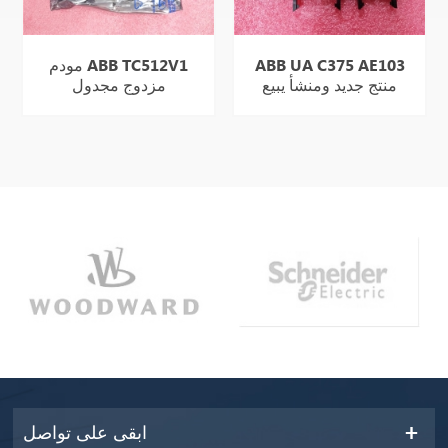
ABB UA C375 AE103
مودم ABB TC512V1
منتج جديد ومنشأ يبيع
مزدوج مجدول
بشكل جيد
ابقى على تواصل