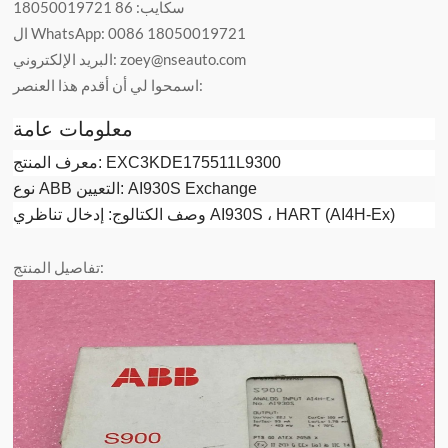
سكايب: 86 18050019721
ال WhatsApp: 0086 18050019721
البريد الإلكتروني: zoey@nseauto.com
اسمحوا لي أن أقدم هذا العنصر:
معلومات عامة
معرف المنتج: EXC3KDE175511L9300
نوع ABB التعيين: AI930S Exchange
وصف الكتالوج: إدخال تناظري AI930S ، HART (AI4H-Ex)
تفاصيل المنتج: