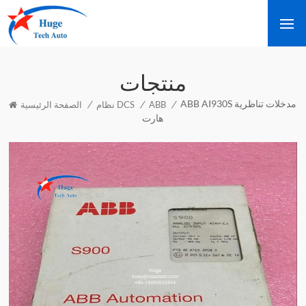
منتجات
ABB AI930S مدخلات تناظرية
/
/
/
ABB
نظام DCS
الصفحة الرئيسية
هارت