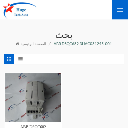
بحث
/
ABB DSQC682 3HAC031245-001
الصفحة الرئيسية
ABB DSQC682