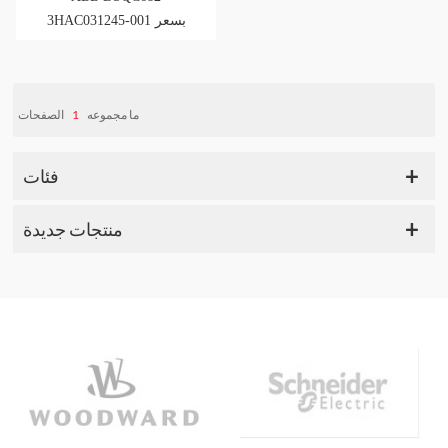
3HAC031245-001 بسعر
منخفض لترويج المبيعات
الصفحات
1
ما مجموعه
فئات
منتجات جديدة