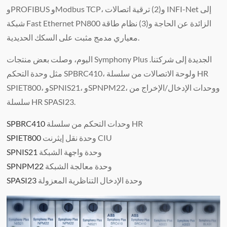
وPROFIBUS وModbus TCP، و(2) ترقية اتصالات INFI-Net إلى
شبكة Fast Ethernet PN800 الزائدة عن الحاجة و(3) نظام طاقة
معياري مدمج مثبت على السكك الحديدية.
اليوم، وصلت بعض منتجات Symphony Plus الجديدة إلى شركتنا.
مثل وحدة التحكم SPBRC410، ولوحة الاتصالات من سلسلة HR
SPIET800، وSPNIS21، وSPNPM22، ووحدات الإدخال/الإخراج من
سلسلة HR SPASI23.
وحدات التحكم من سلسلة HR
SPBRC410
وحدة نقل إيثرنت CIU
SPIET800
وحدة واجهة الشبكة
SPNIS21
وحدة معالجة الشبكة
SPNPM22
وحدة الإدخال التناظرية المعزولة
SPASI23