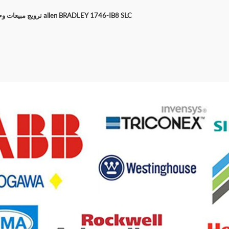
ترويج مبيعات وحدة الإدخال من allen BRADLEY 1746-IB8 SLC