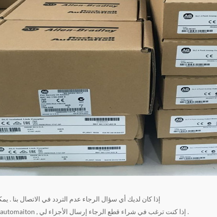
إذا كان لديك أي سؤال الرجاء عدم التردد في الاتصال بنا . يمك
نوع من أجزاء automaiton , إذا كنت ترغب في شراء قطع الرجاء إرسال الأجزاء لي .