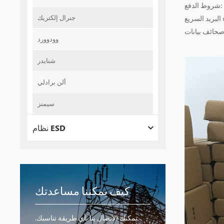
جنرال إلكتريك
وصحائف بيانات
وودوورد
شنايدر
ألن برادلي
سيمنز
نظام ESD
كيف يمكننا مساعدتك
يمكنك الاتصال بنا بأي طريقة تناسبك.