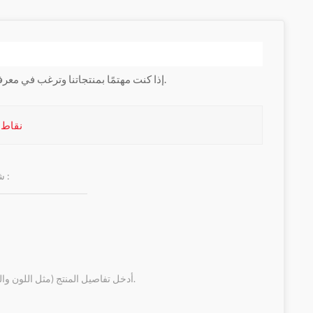
إذا كنت مهتمًا بمنتجاتنا وترغب في معرفة المزيد من التفاصيل ، فالرجاء ترك رسالة هنا ، وسنرد عليك في أقرب وقت ممكن.
-IB8 SLC 8