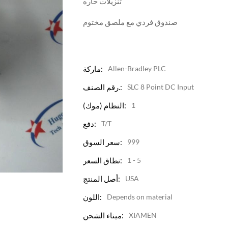
تنزيلات حاره
صندوق فردي مع ملصق مختوم
Allen-Bradley PLC
ماركة:
SLC 8 Point DC Input
رقم الصنف.:
1
النظام (موك):
T/T
دفع:
999
سعر السوق:
1 - 5
نطاق السعر:
USA
أصل المنتج:
Depends on material
اللون:
XIAMEN
ميناء الشحن: