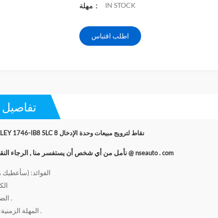
IN STOCK
مهلة：
اطلب اقتباس
تفاصيل ا
ALLEN BRADLEY 1746-IB8 SLC 8 نقاط لترويج مبيعات وحدة الإدخال
نأمل من أي شخص أن يستفسر منا , الرجاء النق
آبي @ nseauto . com
الفوائد: (سأعطيك رد
الكم
الضمان: 12 شهرًا .
المهلة الزمنية: 1-2 يوم عمل .