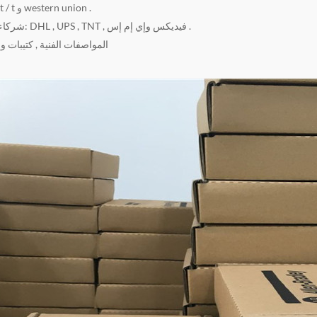
شروط الدفع: t / t و western union .
شركاء البريد السريع: DHL , UPS , TNT , فيديكس وإي إم إس .
المواصفات الفنية , كتيبات 