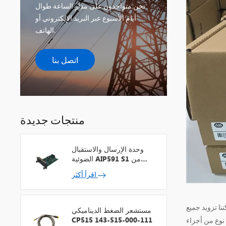
نحن متواجدون على مدار الساعة طوال
أيام الأسبوع عبر البريد الإلكتروني أو
الهاتف.
اتصل بنا
منتجات جديدة
وحدة الإرسال والاستقبال
الضوئية AIP591 S1 من
شركة يوكوجاوا لمكرر شبكة
اقرأ أكثر
V
ننا تزويد جميع
مستشعر الضغط الديناميكي
CP515 143-515-000-111