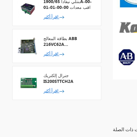
بنتلي نيفادا 1900/65A-00-
01-01-00-00 مراقب معدات
الأغراض العامة
اقرأ أكثر
بطاقة المعالج ABB
216VC62A
HESG324442R13
اقرأ أكثر
جنرال إلكتريك
IS200STTCH2A
اقرأ أكثر