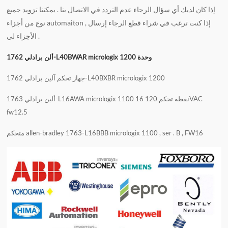
إذا كان لديك أي سؤال الرجاء عدم التردد في الاتصال بنا . يمكننا تزويد جميع
نوع من أجزاء automaiton , إذا كنت ترغب في شراء قطع الرجاء إرسال
الأجزاء لي .
ألن برادلي 1762-L40BWAR micrologix 1200 وحدة
جهاز تحكم آلين برادلي 1762-L40BXBR micrologix 1200
ألين برادلي 1763-L16AWA micrologix 1100 16 نقطة تحكم 120VAC
fw12.5
متحكم allen-bradley 1763-L16BBB micrologix 1100 , ser . B , FW16