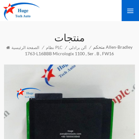
منتجات
متحكم Allen-Bradley
/
/
/
ألن برادلي
نظام PLC
الصفحة الرئيسية
1763-L16BBB Micrologix 1100 , Ser . B , FW16