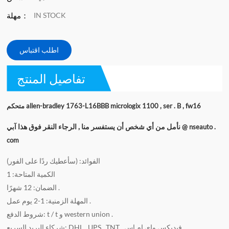
IN STOCK
مهلة：
اطلب اقتباس
تفاصيل المنتج
متحكم allen-bradley 1763-L16BBB micrologix 1100 , ser . B , fw16
نأمل من أي شخص أن يستفسر منا , الرجاء النقر فوق هذا
آبي @ nseauto .
com
الفوائد: (سأعطيك ردًا على الفور)
الكمية المتاحة: 1
الضمان: 12 شهرًا .
المهلة الزمنية: 1-2 يوم عمل .
شروط الدفع: t / t و western union .
شركاء البريد السريع: DHL , UPS , TNT , فيديكس وإي إم إس .