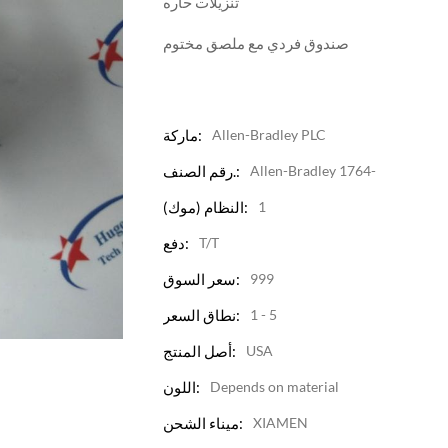
تنزيلات حاره
صندوق فردي مع ملصق مختوم
Allen-Bradley PLC
ماركة:
Allen-Bradley 1764-
رقم الصنف.:
1
النظام (موك):
T/T
دفع:
999
سعر السوق:
1 - 5
نطاق السعر:
USA
أصل المنتج:
Depends on material
اللون:
XIAMEN
ميناء الشحن: