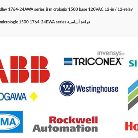
جديد dley 1764-24AWA series B micrologix 1500 base 120VAC 12-in / 12-relay
allen-bradley micrologix 1500 1764-24BWA series قراءة أساسية