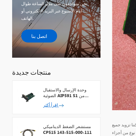
نحن متواجدون على مدار الساعة طوال
أيام الأسبوع عبر البريد الإلكتروني أو
الهاتف.
اتصل بنا
منتجات جديدة
وحدة الإرسال والاستقبال
الضوئية AIP591 S1 من
شركة يوكوجاوا لمكرر شبكة
اقرأ أكثر
V
ننا تزويد جميع
مستشعر الضغط الديناميكي
CP515 143-515-000-111