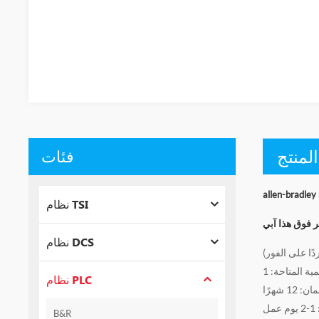
لمنتج
فئات
نظام TSI
ر فوق هذا
نظام DCS
ًا على الفور)
ية المتاحة: 1
نظام PLC
B&R