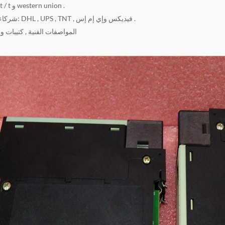
شروط الدفع: t / t و western union .
شركاء البريد السريع: DHL , UPS , TNT , فيديكس وإي إم إس .
المواصفات الفنية , كتيبات 