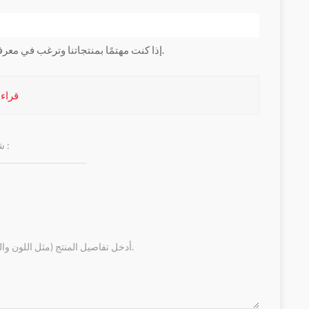
إذا كنت مهتمًا بمنتجاتنا وترغب في معرفة المزيد من التفاصيل ، فالرجاء ترك رسالة هنا ، وسنرد عليك في أقرب وقت ممكن.
0 1764-24BWA series