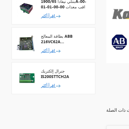
بنتلي نيفادا 1900/65A-00-
01-01-00-00 مراقب معدات
الأغراض العامة
اقرأ أكثر
بطاقة المعالج ABB
216VC62A
HESG324442R13
اقرأ أكثر
جنرال إلكتريك
IS200STTCH2A
اقرأ أكثر