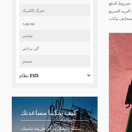
جنرال إلكتريك
وصحائف بيانات
وودوورد
شنايدر
ألن برادلي
سيمنز
نظام ESD
كيف يمكننا مساعدتك
يمكنك الاتصال بنا بأي طريقة تناسبك.