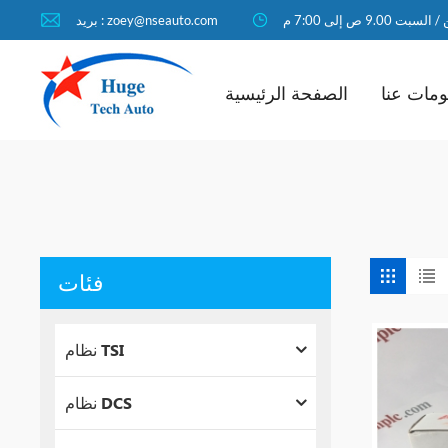
لسبت 9.00 ص إلى 7:00 م
بريد : zoey@nseauto.com
مات عنا
الصفحة الرئيسية
فئات
نظام TSI
نظام DCS