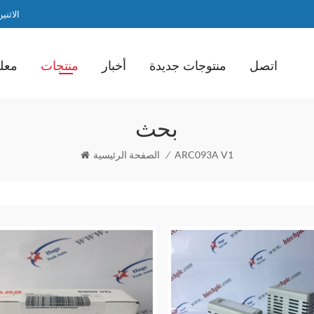
الاثنين / ا
اتصل
منتوجات جديدة
أخبار
منتجات
معلو
بحث
ARC093A V1
/
الصفحة الرئيسية