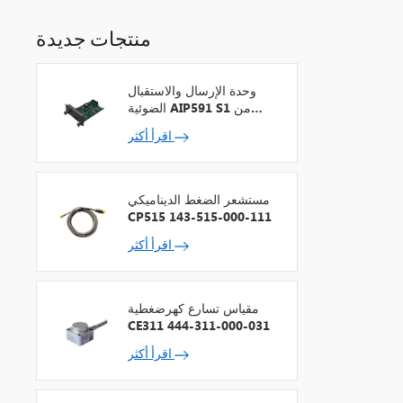
منتجات جديدة
وحدة الإرسال والاستقبال
الضوئية AIP591 S1 من
شركة يوكوجاوا لمكرر شبكة
اقرأ أكثر
V
مستشعر الضغط الديناميكي
CP515 143-515-000-111
اقرأ أكثر
مقياس تسارع كهرضغطية
CE311 444-311-000-031
اقرأ أكثر