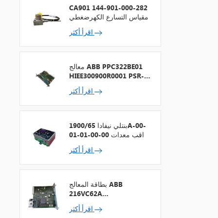
CA901 144-901-000-282
مقياس التسارع الكهرضغطي
اقرأ أكثر
معالج ABB PPC322BE01
HIEE300900R0001 PSR-2
+ ناقل المجال
اقرأ أكثر
بنتلي نيفادا 1900/65A-00-
01-01-00-00 مراقب معدات
الأغراض العامة
اقرأ أكثر
بطاقة المعالج ABB
216VC62A
HESG324442R13
اقرأ أكثر