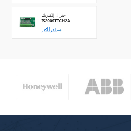
جنرال إلكتريك
IS200STTCH2A
اقرأ أكثر