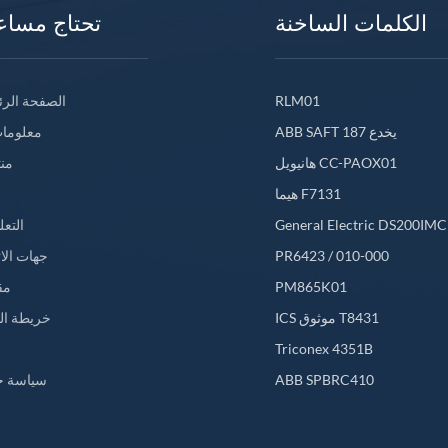
الكلمات الساخنة
تحتاج مساع
RLM01
الصفحة الرئ
ABB SAFT 187 يخدع
معلومات
هانيويل CC-PAOX01
من
هيما F7131
General Electric DS200IM
التعل
PR6423 / 010-000
جهات الا
PM865K01
مق
ICS موثوق T8431
خريطة ال
L
Triconex 4351B
ABB SPBRC410
سياسة خ