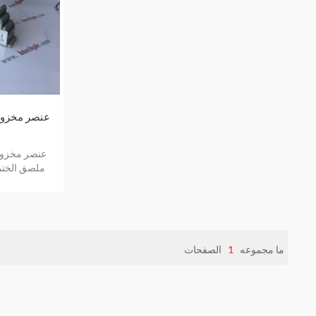
ملصق الختم
في ملصق 
ما مجموعه
1
الصفحات