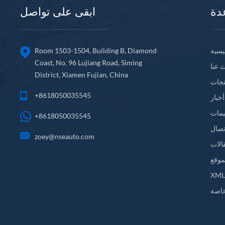
دة
ابقى على تواصل
يسية
Room 1503-1504, Building B, Diamond
Coast, No. 96 Lujiang Road, Siming
 عنا
District, Xiamen Fujian, China
تجات
+8618050035545
أخبار
يمات
+8618050035545
تصال
zoey@nseauto.com
الات
موقع
XM
اصة