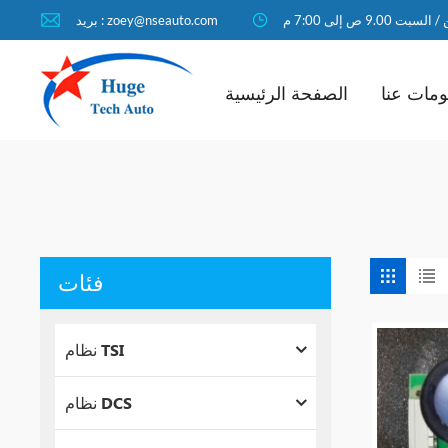
لسبت 9.00 ص إلى 7:00 م
بريد : zoey@nseauto.com
مات عنا
الصفحة الرئيسية
فئات
نظام TSI
نظام DCS