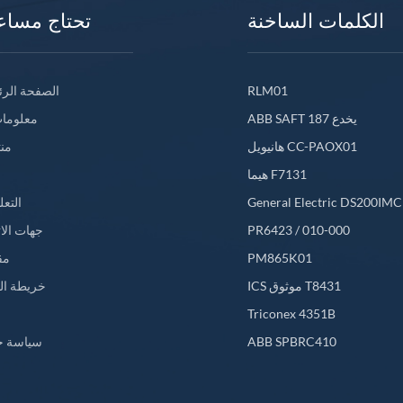
الكلمات الساخنة
تحتاج مساع
RLM01
الصفحة الرئ
ABB SAFT 187 يخدع
معلومات
هانيويل CC-PAOX01
من
هيما F7131
General Electric DS200IM
التعل
PR6423 / 010-000
جهات الا
PM865K01
مق
ICS موثوق T8431
خريطة ال
L
Triconex 4351B
ABB SPBRC410
سياسة خ