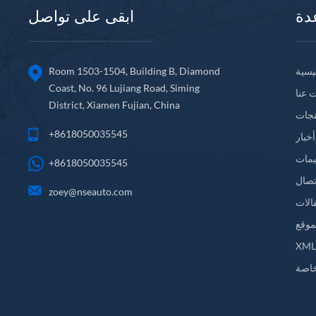
دة
ابقى على تواصل
يسية
Room 1503-1504, Building B, Diamond
Coast, No. 96 Lujiang Road, Siming
 عنا
District, Xiamen Fujian, China
تجات
+8618050035545
أخبار
يمات
+8618050035545
تصال
zoey@nseauto.com
الات
موقع
XM
اصة