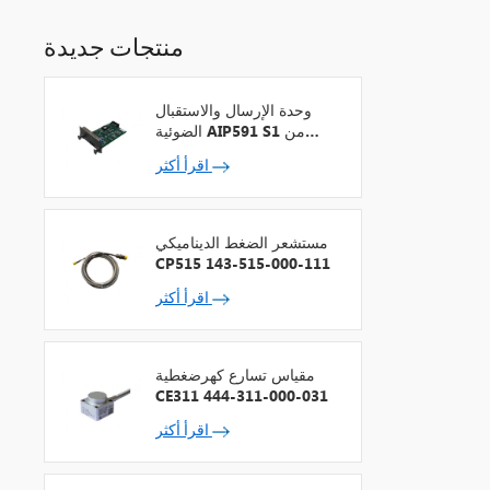
منتجات جديدة
وحدة الإرسال والاستقبال
الضوئية AIP591 S1 من
شركة يوكوجاوا لمكرر شبكة
اقرأ أكثر
V
مستشعر الضغط الديناميكي
CP515 143-515-000-111
اقرأ أكثر
مقياس تسارع كهرضغطية
CE311 444-311-000-031
اقرأ أكثر