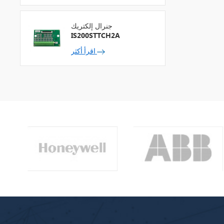
جنرال إلكتريك
IS200STTCH2A
اقرأ أكثر