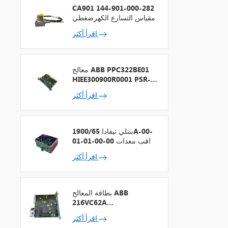
CA901 144-901-000-282
مقياس التسارع الكهرضغطي
اقرأ أكثر
معالج ABB PPC322BE01
HIEE300900R0001 PSR-2
+ ناقل المجال
اقرأ أكثر
بنتلي نيفادا 1900/65A-00-
01-01-00-00 مراقب معدات
الأغراض العامة
اقرأ أكثر
بطاقة المعالج ABB
216VC62A
HESG324442R13
اقرأ أكثر