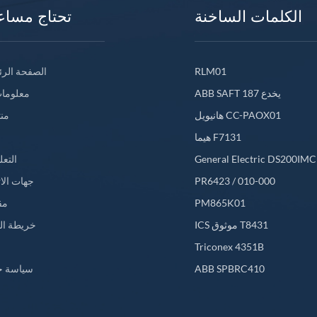
الكلمات الساخنة
تحتاج مساع
RLM01
الصفحة الرئ
ABB SAFT 187 يخدع
معلومات
هانيويل CC-PAOX01
من
هيما F7131
General Electric DS200IM
التعل
PR6423 / 010-000
جهات الا
PM865K01
مق
ICS موثوق T8431
خريطة ال
L
Triconex 4351B
ABB SPBRC410
سياسة خ