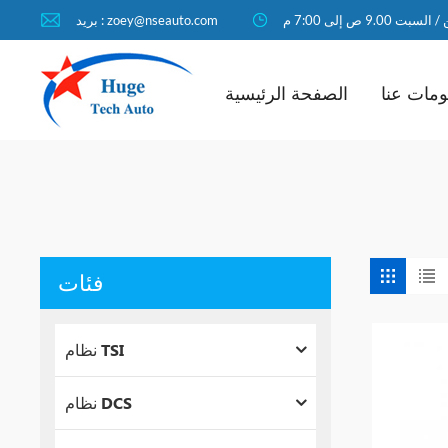
لسبت 9.00 ص إلى 7:00 م
بريد : zoey@nseauto.com
مات عنا
الصفحة الرئيسية
فئات
نظام TSI
نظام DCS