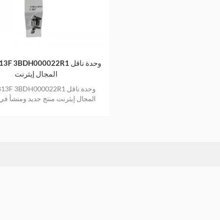
ABB EI813F 3BDH000022R1 
المجال إيثرنت
ABB EI813F 3BDH000022R1 و
المجال إيثرنت منتج جديد ومنشأ في
بضمان عام واحد