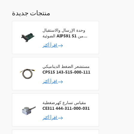
منتجات جديدة
وحدة الإرسال والاستقبال
الضوئية AIP591 S1 من
شركة يوكوجاوا لمكرر شبكة
اقرأ أكثر
V
مستشعر الضغط الديناميكي
CP515 143-515-000-111
اقرأ أكثر
مقياس تسارع كهرضغطية
CE311 444-311-000-031
اقرأ أكثر