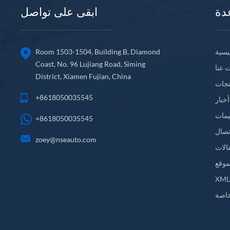
دة
ابقى على تواصل
يسية
Room 1503-1504, Building B, Diamond
Coast, No. 96 Lujiang Road, Siming
 عنا
District, Xiamen Fujian, China
تجات
+8618050035545
أخبار
يمات
+8618050035545
تصال
zoey@nseauto.com
الات
موقع
XM
اصة