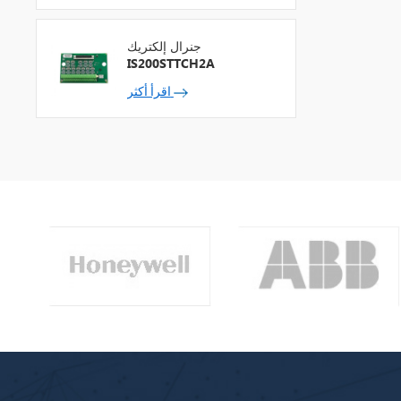
جنرال إلكتريك
IS200STTCH2A
اقرأ أكثر