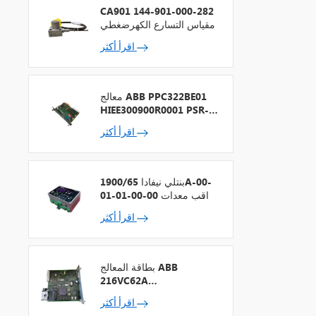
CA901 144-901-000-282
مقياس التسارع الكهرضغطي
اقرأ أكثر
معالج ABB PPC322BE01
HIEE300900R0001 PSR-2
+ ناقل المجال
اقرأ أكثر
بنتلي نيفادا 1900/65A-00-
01-01-00-00 مراقب معدات
الأغراض العامة
اقرأ أكثر
بطاقة المعالج ABB
216VC62A
HESG324442R13
اقرأ أكثر