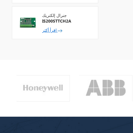
جنرال إلكتريك
IS200STTCH2A
اقرأ أكثر