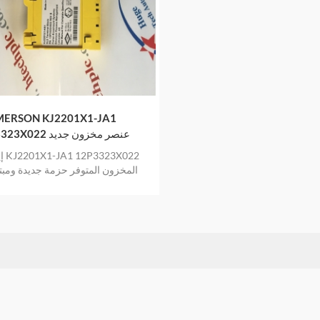
MERSON KJ2201X1-JA1
12P3323X022 عنصر مخزون جديد
إيم
المخزون المتوفر حزمة جديدة ومب
المخزون مع ضمان لمدة سنة وا