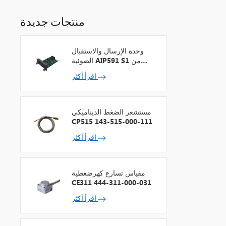
منتجات جديدة
وحدة الإرسال والاستقبال
الضوئية AIP591 S1 من
شركة يوكوجاوا لمكرر شبكة
اقرأ أكثر
V
مستشعر الضغط الديناميكي
CP515 143-515-000-111
اقرأ أكثر
مقياس تسارع كهرضغطية
CE311 444-311-000-031
اقرأ أكثر