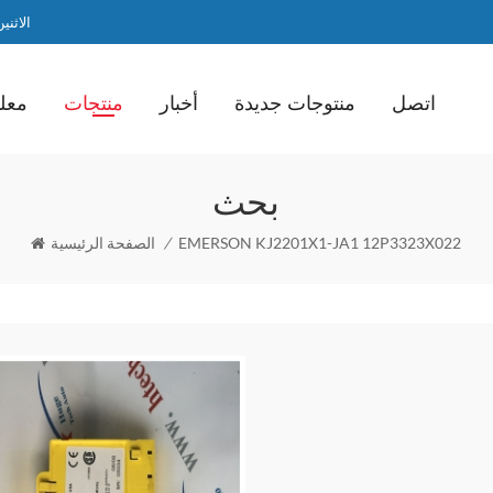
الاثنين / ا
اتصل
منتوجات جديدة
أخبار
منتجات
معلو
بحث
EMERSON KJ2201X1-JA1 12P3323X022
/
الصفحة الرئيسية