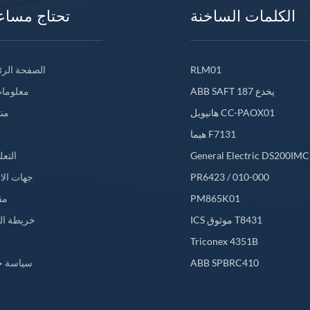
الكلمات الساخنة
تحتاج مساع
RLM01
الصفحة الرئ
ABB SAFT 187 يخدع
معلومات
هانيويل CC-PAOX01
من
هيما F7131
General Electric DS200IM
التعل
PR6423 / 010-000
جهات الا
PM865K01
مق
ICS موثوق T8431
خريطة ال
L
Triconex 4351B
ABB SPBRC410
سياسة خ