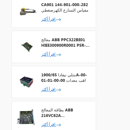
CA901 144-901-000-282
مقياس التسارع الكهرضغطي
اقرأ أكثر
معالج ABB PPC322BE01
HIEE300900R0001 PSR-2
+ ناقل المجال
اقرأ أكثر
بنتلي نيفادا 1900/65A-00-
01-01-00-00 مراقب معدات
الأغراض العامة
اقرأ أكثر
بطاقة المعالج ABB
216VC62A
HESG324442R13
اقرأ أكثر