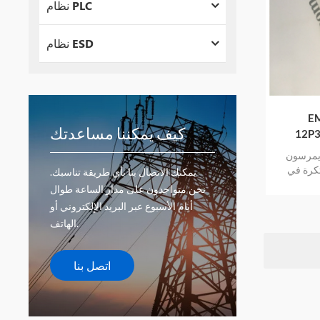
نظام PLC
نظام ESD
E
كيف يمكننا مساعدتك
رسون KJ2201X1-JA1 12P3323X022
تكرة في
يمكنك الاتصال بنا بأي طريقة تناسبك.
حدة
نحن متواجدون على مدار الساعة طوال
أيام الأسبوع عبر البريد الإلكتروني أو
الهاتف.
اتصل بنا