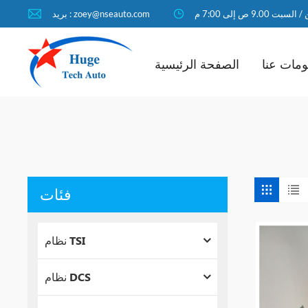
لسبت 9.00 ص إلى 7:00 م
بريد : zoey@nseauto.com
مات عنا
الصفحة الرئيسية
فئات
نظام TSI
نظام DCS