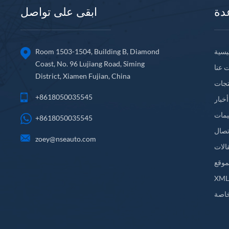
دة
ابقى على تواصل
يسية
Room 1503-1504, Building B, Diamond
Coast, No. 96 Lujiang Road, Siming
 عنا
District, Xiamen Fujian, China
تجات
+8618050035545
أخبار
يمات
+8618050035545
تصال
zoey@nseauto.com
الات
موقع
XM
اصة