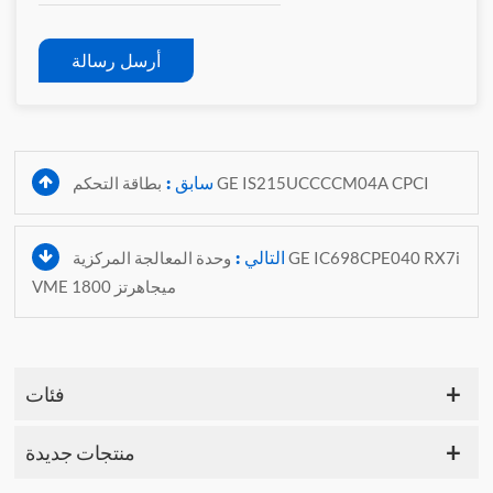
أرسل رسالة
سابق :
بطاقة التحكم GE IS215UCCCCM04A CPCI
التالي :
وحدة المعالجة المركزية GE IC698CPE040 RX7i
VME 1800 ميجاهرتز
فئات
منتجات جديدة