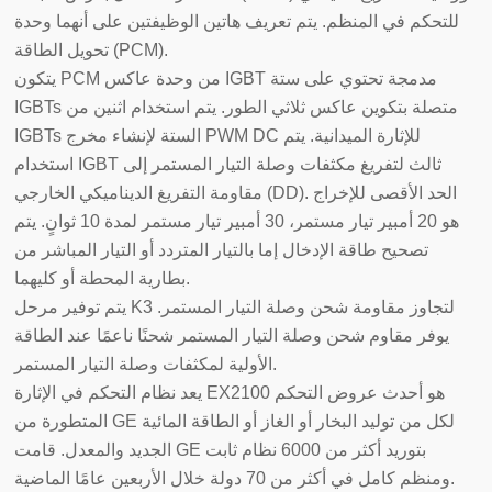
للتحكم في المنظم. يتم تعريف هاتين الوظيفتين على أنهما وحدة
تحويل الطاقة (PCM).
يتكون PCM من وحدة عاكس IGBT مدمجة تحتوي على ستة
IGBTs متصلة بتكوين عاكس ثلاثي الطور. يتم استخدام اثنين من
IGBTs الستة لإنشاء مخرج PWM DC للإثارة الميدانية. يتم
استخدام IGBT ثالث لتفريغ مكثفات وصلة التيار المستمر إلى
مقاومة التفريغ الديناميكي الخارجي (DD). الحد الأقصى للإخراج
هو 20 أمبير تيار مستمر، 30 أمبير تيار مستمر لمدة 10 ثوانٍ. يتم
تصحيح طاقة الإدخال إما بالتيار المتردد أو التيار المباشر من
بطارية المحطة أو كليهما.
يتم توفير مرحل K3 لتجاوز مقاومة شحن وصلة التيار المستمر.
يوفر مقاوم شحن وصلة التيار المستمر شحنًا ناعمًا عند الطاقة
الأولية لمكثفات وصلة التيار المستمر.
يعد نظام التحكم في الإثارة EX2100 هو أحدث عروض التحكم
المتطورة من GE لكل من توليد البخار أو الغاز أو الطاقة المائية
الجديد والمعدل. قامت GE بتوريد أكثر من 6000 نظام ثابت
ومنظم كامل في أكثر من 70 دولة خلال الأربعين عامًا الماضية.