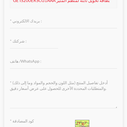
GE IS200ERSCG1AAA بطاقة تحويل ثابتة لمنظم المثير