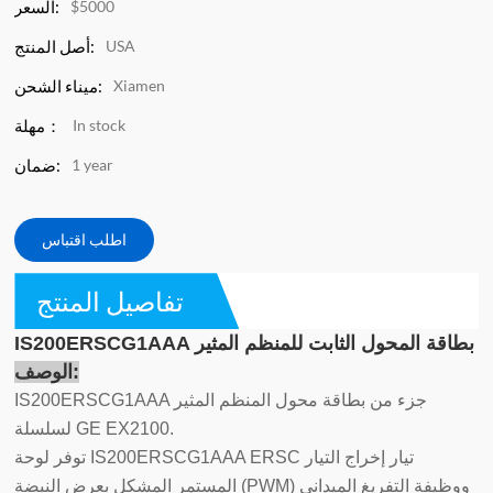
$5000
السعر:
USA
أصل المنتج:
Xiamen
ميناء الشحن:
In stock
مهلة：
1 year
ضمان:
اطلب اقتباس
تفاصيل المنتج
IS200ERSCG1AAA بطاقة المحول الثابت للمنظم المثير
الوصف:
IS200ERSCG1AAA جزء من بطاقة محول المنظم المثير
لسلسلة GE EX2100.
توفر لوحة IS200ERSCG1AAA ERSC تيار إخراج التيار
المستمر المشكل بعرض النبضة (PWM) ووظيفة التفريغ الميداني