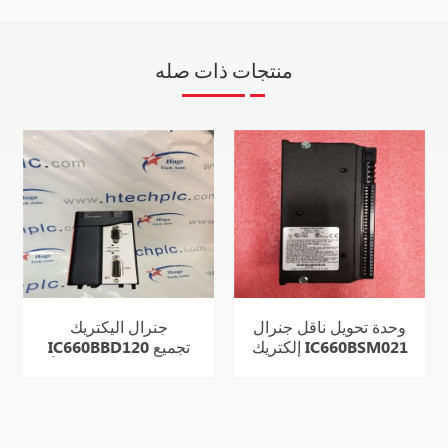
منتجات ذات صله
وحدة تحويل ناقل جنرال
جنرال اليكتريك
إلكتريك IC660BSM021
IC660BBD120 تجميع
الكتروني جديد ومنشأ