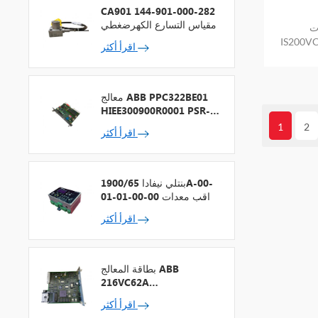
CA901 144-901-000-282
مقياس التسارع الكهرضغطي
GE
IS بضمان
اقرأ أكثر
معالج ABB PPC322BE01
HIEE300900R0001 PSR-2
+ ناقل المجال
1
2
اقرأ أكثر
بنتلي نيفادا 1900/65A-00-
01-01-00-00 مراقب معدات
الأغراض العامة
اقرأ أكثر
بطاقة المعالج ABB
216VC62A
HESG324442R13
اقرأ أكثر