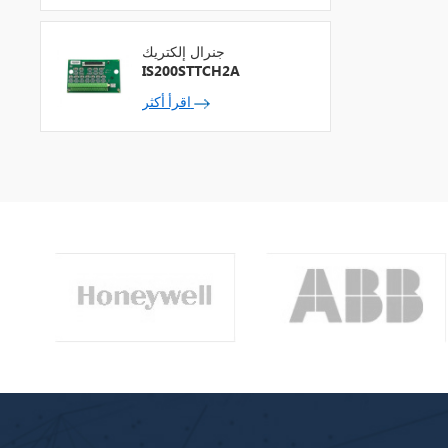
جنرال إلكتريك
IS200STTCH2A
اقرأ أكثر