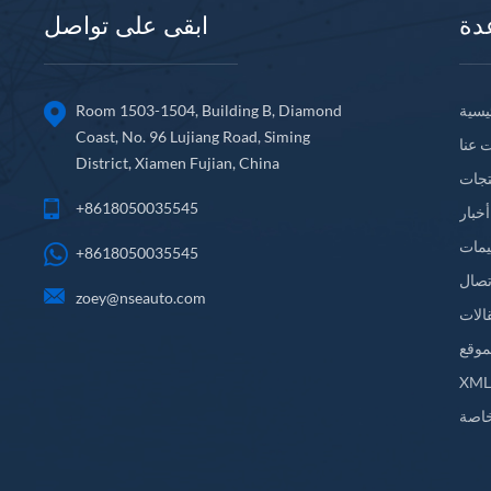
دة
ابقى على تواصل
يسية
Room 1503-1504, Building B, Diamond
Coast, No. 96 Lujiang Road, Siming
 عنا
District, Xiamen Fujian, China
تجات
+8618050035545
أخبار
يمات
+8618050035545
تصال
zoey@nseauto.com
الات
موقع
XM
اصة