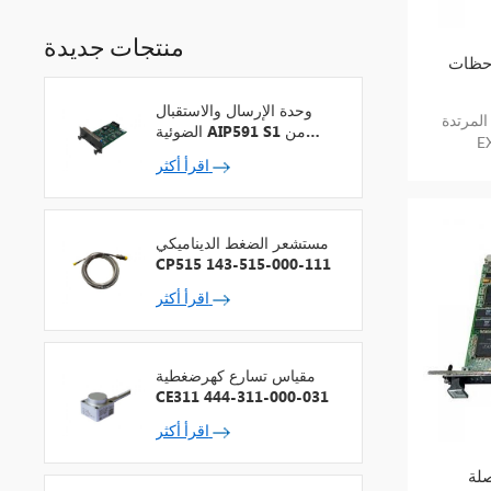
منتجات جديدة
GE IS200EDCF
وحدة الإرسال والاستقبال
GE IS200EDCFG1
الضوئية AIP591 S1 من
شركة يوكوجاوا لمكرر شبكة
اقرأ أكثر
V
مستشعر الضغط الديناميكي
CP515 143-515-000-111
اقرأ أكثر
مقياس تسارع كهرضغطية
CE311 444-311-000-031
اقرأ أكثر
 GE