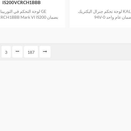
IS200VCRCH1BBB
لوحة تحكم جنرال اليكتريك KALEX3 K688
لوحة التحكم في التوربينات 
94V بضمان عام واحد
200VCRCH1BBB Mark VI IS200
عام واحد
3
187