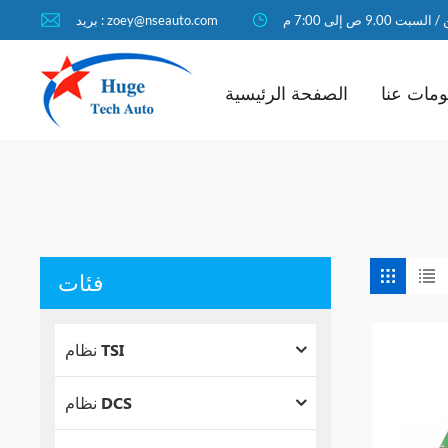
لسبت 9.00 ص إلى 7:00 م
بريد : zoey@nseauto.com
مات عنا
الصفحة الرئيسية
فئات
نظام TSI
نظام DCS