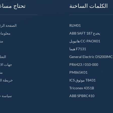
الكلمات الساخنة
تحتاج مساع
RLM01
الصفحة الرئ
ABB SAFT 187 يخدع
معلومات
هانيويل CC-PAOX01
من
هيما F7131
General Electric DS200IM
التعل
PR6423 / 010-000
جهات الا
PM865K01
مق
ICS موثوق T8431
خريطة ال
L
Triconex 4351B
ABB SPBRC410
سياسة خ