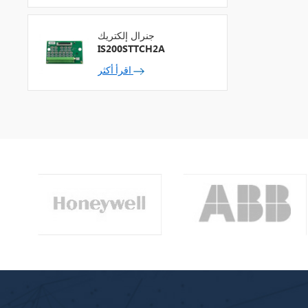
جنرال إلكتريك
IS200STTCH2A
اقرأ أكثر