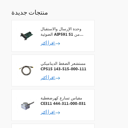
منتجات جديدة
وحدة الإرسال والاستقبال
الضوئية AIP591 S1 من
شركة يوكوجاوا لمكرر شبكة
اقرأ أكثر
V
مستشعر الضغط الديناميكي
CP515 143-515-000-111
اقرأ أكثر
مقياس تسارع كهرضغطية
CE311 444-311-000-031
اقرأ أكثر