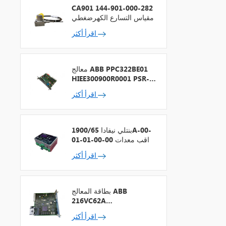
CA901 144-901-000-282
مقياس التسارع الكهرضغطي
اقرأ أكثر
معالج ABB PPC322BE01
HIEE300900R0001 PSR-2
+ ناقل المجال
اقرأ أكثر
بنتلي نيفادا 1900/65A-00-
01-01-00-00 مراقب معدات
الأغراض العامة
اقرأ أكثر
بطاقة المعالج ABB
216VC62A
HESG324442R13
اقرأ أكثر