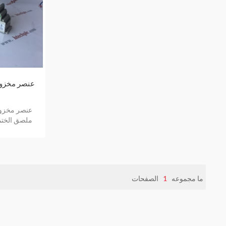
ملصق الختم
في ملصق 
ما مجموعه
1
الصفحات