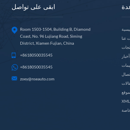
دة
ابقى على تواصل
يسية
Room 1503-1504, Building B, Diamond
Coast, No. 96 Lujiang Road, Siming
 عنا
District, Xiamen Fujian, China
تجات
+8618050035545
أخبار
يمات
+8618050035545
تصال
zoey@nseauto.com
الات
موقع
XM
اصة