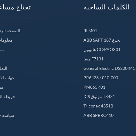
الكلمات الساخنة
تحتاج مساع
RLM01
الصفحة الرئ
ABB SAFT 187 يخدع
معلومات
هانيويل CC-PAOX01
من
هيما F7131
General Electric DS200IM
التعل
PR6423 / 010-000
جهات الا
PM865K01
مق
ICS موثوق T8431
خريطة ال
L
Triconex 4351B
ABB SPBRC410
سياسة خ