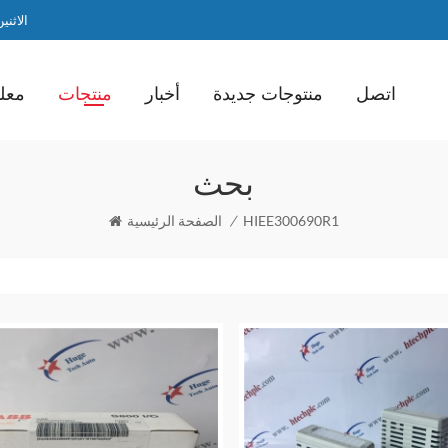
الاثنين / ا
اتصل
منتوجات جديدة
أخبار
منتجات
معلو
بحث
HIEE300690R1
/
الصفحة الرئيسية