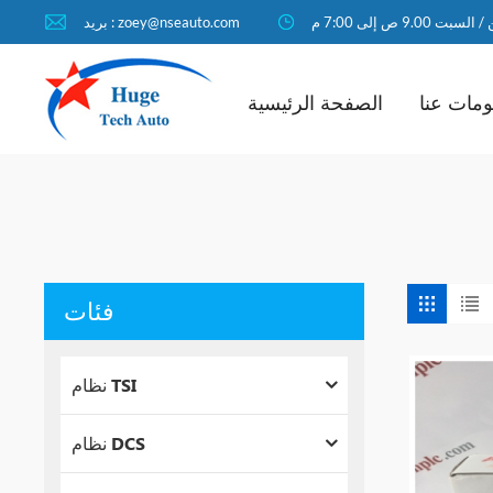
لسبت 9.00 ص إلى 7:00 م
بريد : zoey@nseauto.com
مات عنا
الصفحة الرئيسية
فئات
نظام TSI
نظام DCS