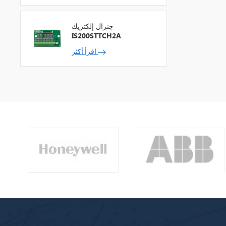
جنرال إلكتريك
IS200STTCH2A
اقرأ أكثر