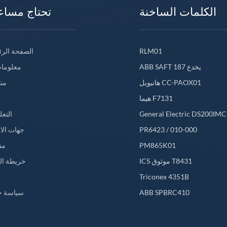
الكلمات الساخنة
تحتاج مساع
RLM01
الصفحة الرئ
ABB SAFT 187 يخدع
معلومات
هانيويل CC-PAOX01
من
هيما F7131
General Electric DS200IM
التعل
PR6423 / 010-000
جهات الا
PM865K01
مق
ICS موثوق T8431
خريطة ال
L
Triconex 4351B
ABB SPBRC410
سياسة خ