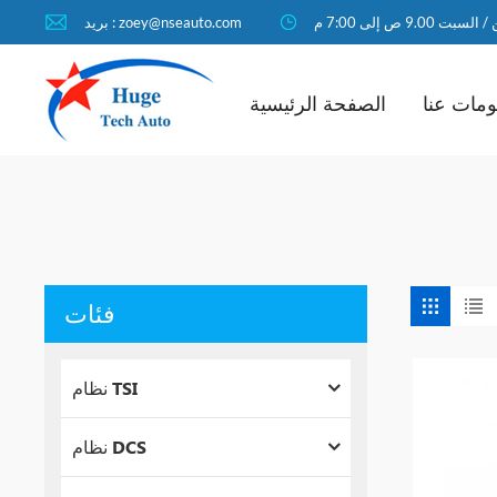
لسبت 9.00 ص إلى 7:00 م
بريد : zoey@nseauto.com
مات عنا
الصفحة الرئيسية
فئات
نظام TSI
نظام DCS