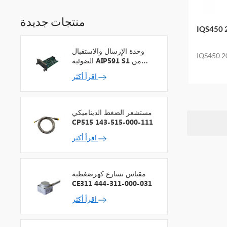
منتجات جديدة
وحدة الإرسال والاستقبال
يف إشارة نظام
الضوئية AIP591 S1 من
شركة يوكوجاوا لمكرر شبكة
اقرأ أكثر
V
مستشعر الضغط الديناميكي
CP515 143-515-000-111
اقرأ أكثر
مقياس تسارع كهرضغطية
CE311 444-311-000-031
اقرأ أكثر