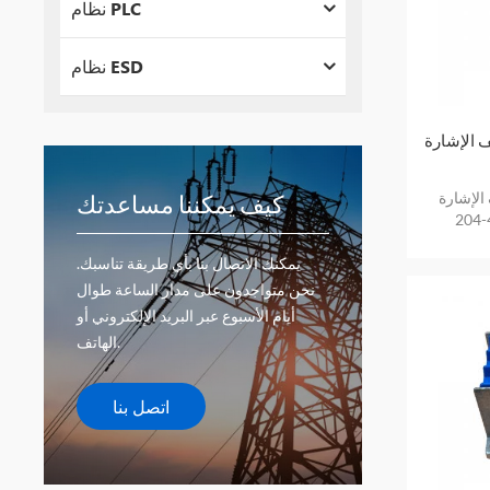
نظام PLC
نظام ESD
رة IQS450 204-450-000-002
رة IQS450
كيف يمكننا مساعدتك
204-
يمكنك الاتصال بنا بأي طريقة تناسبك.
نحن متواجدون على مدار الساعة طوال
أيام الأسبوع عبر البريد الإلكتروني أو
الهاتف.
اتصل بنا