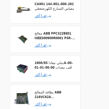
CA901 144-901-000-282
مقياس التسارع الكهرضغطي
اقرأ أكثر
معالج ABB PPC322BE01
HIEE300900R0001 PSR-2
+ ناقل المجال
اقرأ أكثر
بنتلي نيفادا 1900/65A-00-
01-01-00-00 مراقب معدات
الأغراض العامة
اقرأ أكثر
بطاقة المعالج ABB
216VC62A
HESG324442R13
اقرأ أكثر