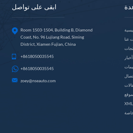
دة
ابقى على تواصل
يسية
Room 1503-1504, Building B, Diamond
Coast, No. 96 Lujiang Road, Siming
 عنا
District, Xiamen Fujian, China
تجات
+8618050035545
أخبار
يمات
+8618050035545
تصال
zoey@nseauto.com
الات
موقع
XM
اصة