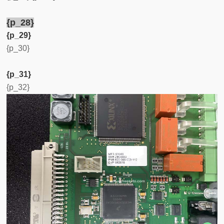
{p_28}
{p_29}
{p_30}
{p_31}
{p_32}