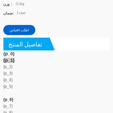
وزن：
0.3kg
ضمان:
1 year
اطلب اقتباس
تفاصيل المنتج
{p_0}
{p_1}
{p_2}
{p_3}
{p_4}
{p_5}
{p_6}
{p_7}
{p_8}