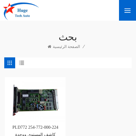
بحث
/
الصفحة الرئيسية
PLD772 254-772-000-224
كاشف المستوى ووحدة