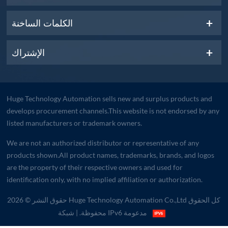
الكلمات الساخنة
الإشتراك
Huge Technology Automation sells new and surplus products and
develops procurement channels.This website is not endorsed by any
listed manufacturers or trademark owners.
We are not an authorized distributor or representative of any
products shown.All product names, trademarks, brands, and logos
are the property of their respective owners and used for
identification only, with no implied affiliation or authorization.
حقوق النشر © 2026 Huge Technology Automation Co.,Ltd كل الحقوق
| شبكة IPv6 مدعومة
محفوظة.