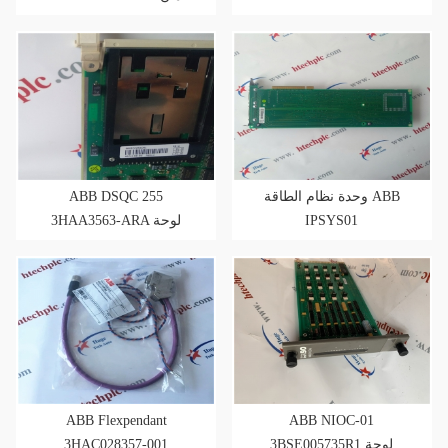
لمدة عام
ABB DSQC 255
وحدة نظام الطاقة ABB
3HAA3563-ARA لوحة
IPSYS01
خلفية للروبوتات
ABB Flexpendant
ABB NIOC-01
3HAC028357-001
3BSE005735R1 لوحة