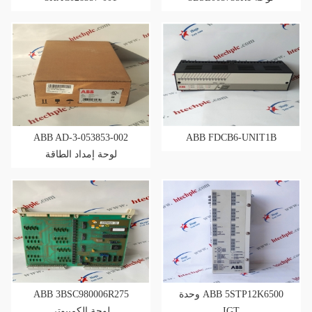
العاكس
ABB AD-3-053853-002
ABB FDCB6-UNIT1B
لوحة إمداد الطاقة
ABB 3BSC980006R275
وحدة ABB 5STP12K6500
لوحة الكمبيوتر
IGT