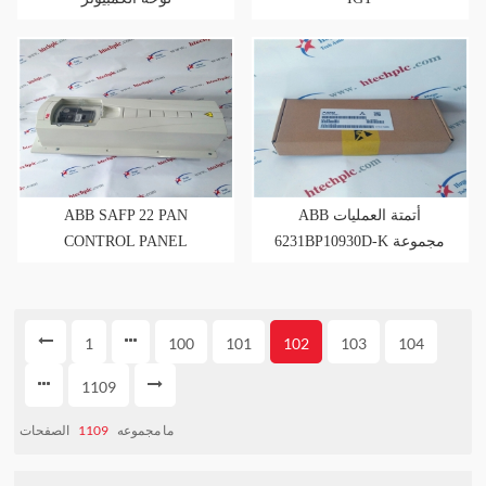
3BSE013254R1
ABB SAFP 22 PAN
ABB أتمتة العمليات
CONTROL PANEL
6231BP10930D-K مجموعة
طرفية AC C / S تناظرية
1
100
101
102
103
104
1109
الصفحات
1109
ما مجموعه