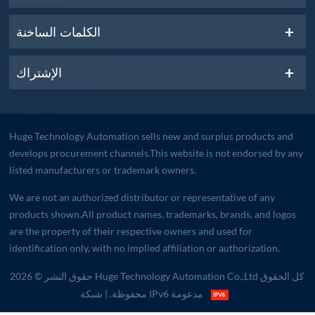
الكلمات الساخنة
الإشتراك
Huge Technology Automation sells new and surplus products and
develops procurement channels.This website is not endorsed by any
listed manufacturers or trademark owners.
We are not an authorized distributor or representative of any
products shown.All product names, trademarks, brands, and logos
are the property of their respective owners and used for
identification only, with no implied affiliation or authorization.
حقوق النشر © 2026 Huge Technology Automation Co.,Ltd كل الحقوق
| شبكة IPv6 مدعومة
محفوظة.