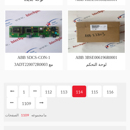
ABB SDCS-CON-1
ABB 3BSE006196R0001
لوحة التحكم
3ADT220072R0003 مع
لوحة التحكم
1
112
113
114
115
116
1109
الصفحات
1109
ما مجموعه