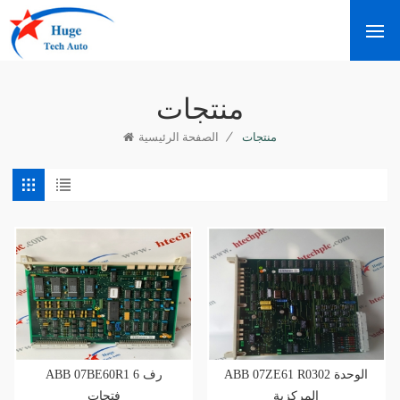
منتجات
/
منتجات
الصفحة الرئيسية
ABB 07ZE61 R0302 الوحدة
ABB 07BE60R1 رف 6
المركزية
فتحات