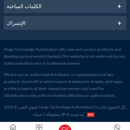
الكلمات الساخنة
الإشتراك
Huge Technology Automation sells new and surplus products and
develops procurement channels.This website is not endorsed by any
listed manufacturers or trademark owners.
We are not an authorized distributor or representative of any
products shown.All product names, trademarks, brands, and logos
are the property of their respective owners and used for
identification only, with no implied affiliation or authorization.
حقوق النشر © 2026 Huge Technology Automation Co.,Ltd كل الحقوق
| شبكة IPv6 مدعومة
محفوظة.