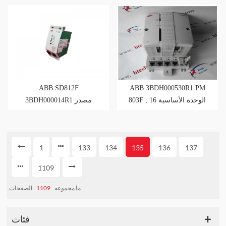
ABB SD812F
ABB 3BDH000530R1 PM
803F , الوحدة الأساسية 16
3BDH000014R1 مصدر
ميجابايت , ذاكرة الوصول
طاقة 24 VDC مخزون كاف
العشوائي المخزنة بالبطارية
1
133
134
135
136
137
1109
الصفحات
1109
ما مجموعه
فئات