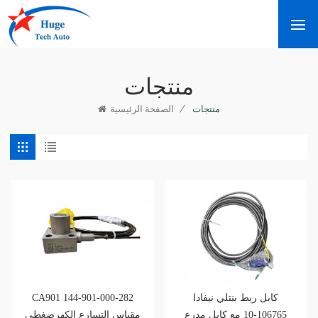
منتجات
/
منتجات
الصفحة الرئيسية
كابل ربط بنتلي نيفادا
CA901 144-901-000-282
106765-10 مع كابل مدرع
مقياس التسارع الكهرضغطي