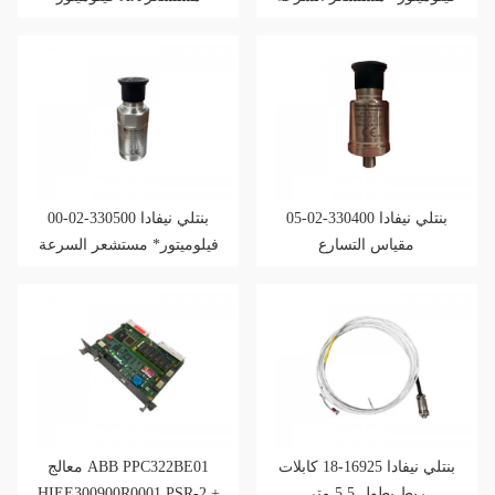
الانضغاطية
سرعة بيزو
بنتلي نيفادا 330400-02-05
بنتلي نيفادا 330500-02-00
مقياس التسارع
فيلوميتور* مستشعر السرعة
الانضغاطية
بنتلي نيفادا 16925-18 كابلات
معالج ABB PPC322BE01
ربط بطول 5.5 متر
HIEE300900R0001 PSR-2 +