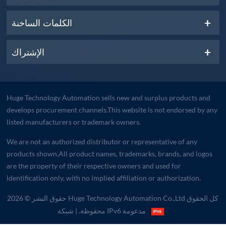
الكلمات الساخنة
الإشتراك
Huge Technology Automation sells new and surplus products and
develops procurement channels.This website is not endorsed by any
listed manufacturers or trademark owners.
We are not an authorized distributor or representative of any
products shown.All product names, trademarks, brands, and logos
are the property of their respective owners and used for
identification only, with no implied affiliation or authorization.
حقوق النشر © 2026 Huge Technology Automation Co.,Ltd كل الحقوق
| شبكة IPv6 مدعومة
محفوظة.