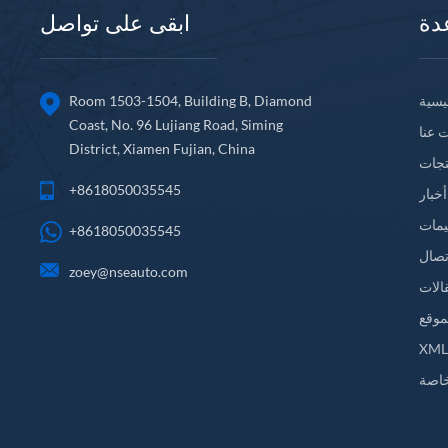
دة
ابقى على تواصل
يسية
Room 1503-1504, Building B, Diamond
Coast, No. 96 Lujiang Road, Siming
 عنا
District, Xiamen Fujian, China
تجات
+8618050035545
أخبار
يمات
+8618050035545
تصال
zoey@nseauto.com
الات
موقع
XM
اصة