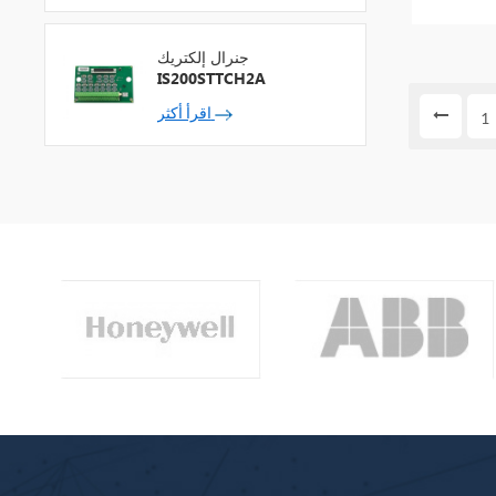
جنرال إلكتريك
IS200STTCH2A
اقرأ أكثر
1