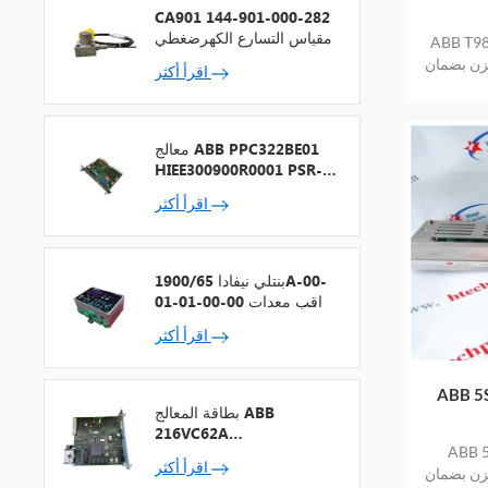
CA901 144-901-000-282
مقياس التسارع الكهرضغطي
كم في الطور
خزن بضمان
اقرأ أكثر
معالج ABB PPC322BE01
HIEE300900R0001 PSR-2
+ ناقل المجال
اقرأ أكثر
بنتلي نيفادا 1900/65A-00-
01-01-00-00 مراقب معدات
الأغراض العامة
اقرأ أكثر
م في الطور
بطاقة المعالج ABB
216VC62A
 في الطور
HESG324442R13
اقرأ أكثر
خزن بضمان