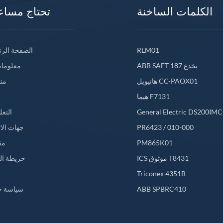
الكلمات الساخنة
تحتاج مساع
RLM01
الصفحة الرئ
ABB SAFT 187 يخدع
معلومات
هانيويل CC-PAOX01
من
هيما F7131
General Electric DS200IM
التعل
PR6423 / 010-000
جهات الا
PM865K01
مق
ICS موثوق T8431
خريطة ال
L
Triconex 4351B
ABB SPBRC410
سياسة خ