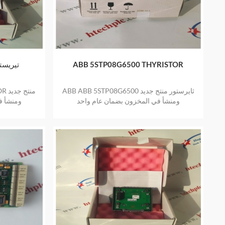
ABB 5STP08G6500 THYRISTOR
ABB 5SGA20H4501 ت
ABB ABB 5STP08G6500 ثايرستور منتج جديد
TOR
ومنشأ في المخزون بضمان عام واحد
ومنشأ ف