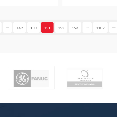
واحد
عام واحد
149
150
151
152
153
1109