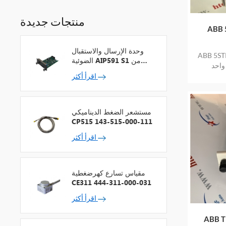
منتجات جديدة
ABB 
وحدة الإرسال والاستقبال
منتج جديد
الضوئية AIP591 S1 من
واحد
شركة يوكوجاوا لمكرر شبكة
اقرأ أكثر
V
مستشعر الضغط الديناميكي
CP515 143-515-000-111
اقرأ أكثر
مقياس تسارع كهرضغطية
CE311 444-311-000-031
اقرأ أكثر
تحكم في