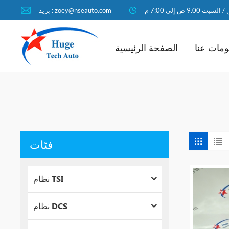
لسبت 9.00 ص إلى 7:00 م
بريد : zoey@nseauto.com
مات عنا
الصفحة الرئيسية
فئات
نظام TSI
نظام DCS