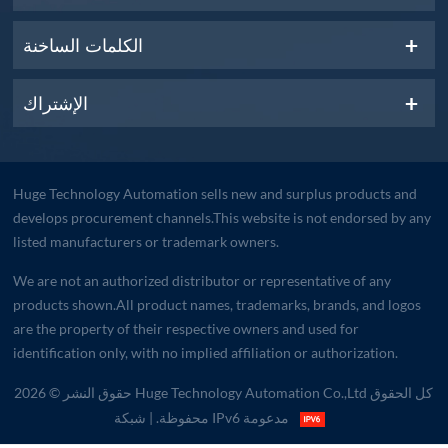
الكلمات الساخنة
الإشتراك
Huge Technology Automation sells new and surplus products and
develops procurement channels.This website is not endorsed by any
listed manufacturers or trademark owners.
We are not an authorized distributor or representative of any
products shown.All product names, trademarks, brands, and logos
are the property of their respective owners and used for
identification only, with no implied affiliation or authorization.
حقوق النشر © 2026 Huge Technology Automation Co.,Ltd كل الحقوق
| شبكة IPv6 مدعومة
محفوظة.