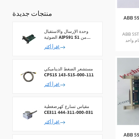
منتجات جديدة
وحدة الإرسال والاستقبال
جديدة IGBT منتج
الضوئية AIP591 S1 من
م واحد
شركة يوكوجاوا لمكرر شبكة
اقرأ أكثر
V
مستشعر الضغط الديناميكي
CP515 143-515-000-111
اقرأ أكثر
مقياس تسارع كهرضغطية
CE311 444-311-000-031
اقرأ أكثر