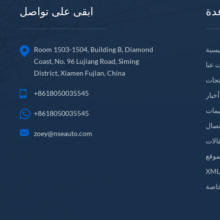
دة
ابقى على تواصل
يسية
Room 1503-1504, Building B, Diamond
Coast, No. 96 Lujiang Road, Siming
 عنا
District, Xiamen Fujian, China
تجات
+8618050035545
أخبار
يمات
+8618050035545
تصال
zoey@nseauto.com
الات
موقع
XM
اصة