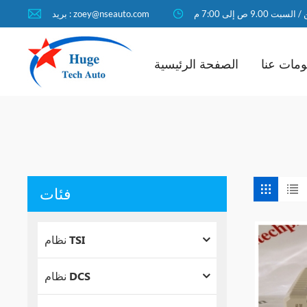
لسبت 9.00 ص إلى 7:00 م
بريد : zoey@nseauto.com
مات عنا
الصفحة الرئيسية
فئات
نظام TSI
نظام DCS