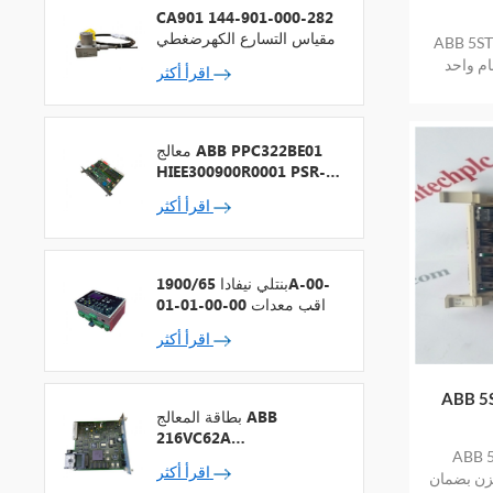
CA901 144-901-000-282
مقياس التسارع الكهرضغطي
جديدة IGBT منتج
م واحد
اقرأ أكثر
معالج ABB PPC322BE01
HIEE300900R0001 PSR-2
+ ناقل المجال
اقرأ أكثر
بنتلي نيفادا 1900/65A-00-
01-01-00-00 مراقب معدات
الأغراض العامة
اقرأ أكثر
م في الطور
بطاقة المعالج ABB
216VC62A
 في الطور
HESG324442R13
اقرأ أكثر
خزن بضمان