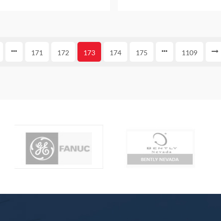
عام واحد
171
172
173
174
175
1109