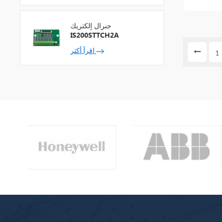
جنرال إلكتريك
IS200STTCH2A
اقرأ أكثر
1