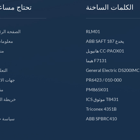
الكلمات الساخنة
تحتاج مساع
RLM01
الصفحة الرئ
ABB SAFT 187 يخدع
معلومات
هانيويل CC-PAOX01
من
هيما F7131
General Electric DS200IM
التعل
PR6423 / 010-000
جهات الا
PM865K01
مق
ICS موثوق T8431
خريطة ال
L
Triconex 4351B
ABB SPBRC410
سياسة خ