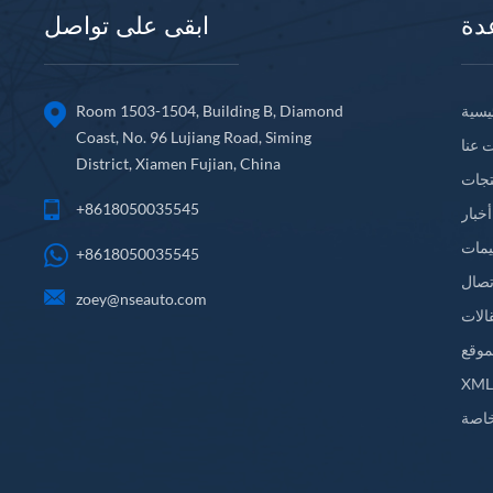
دة
ابقى على تواصل
يسية
Room 1503-1504, Building B, Diamond
Coast, No. 96 Lujiang Road, Siming
 عنا
District, Xiamen Fujian, China
تجات
+8618050035545
أخبار
يمات
+8618050035545
تصال
zoey@nseauto.com
الات
موقع
XM
اصة