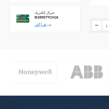
جنرال إلكتريك
IS200STTCH2A
اقرأ أكثر
1