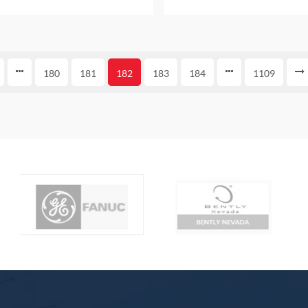
المخزن بضمان عام واحد
180
181
182
183
184
1109