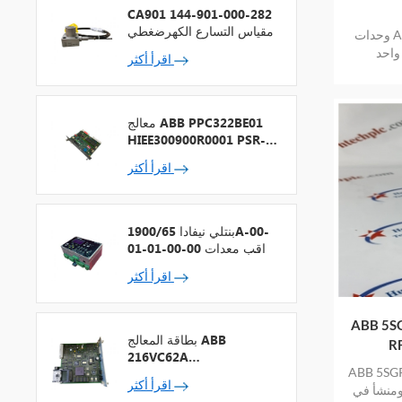
CA901 144-901-000-282
مقياس التسارع الكهرضغطي
وحدات ABB 5STF05T2425 IGBT منتج جديد
واحد
اقرأ أكثر
معالج ABB PPC322BE01
HIEE300900R0001 PSR-2
+ ناقل المجال
اقرأ أكثر
بنتلي نيفادا 1900/65A-00-
01-01-00-00 مراقب معدات
الأغراض العامة
اقرأ أكثر
 4G , LTE و 5G
بطاقة المعالج ABB
216VC62A
4G , LTE و 5G RF /
HESG324442R13
اقرأ أكثر
ومنشأ في