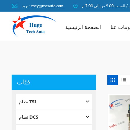
لسبت 9.00 ص إلى 7:00 م
بريد : zoey@nseauto.com
مات عنا
الصفحة الرئيسية
فئات
نظام TSI
نظام DCS