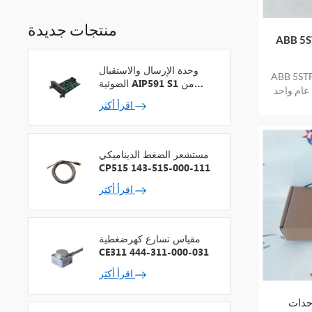
منتجات جديدة
يرستور متوسط
وحدة الإرسال والاستقبال
رستور متوسط التردد
الضوئية AIP591 S1 من
عام واحد
شركة يوكوجاوا لمكرر شبكة
اقرأ أكثر
V
مستشعر الضغط الديناميكي
CP515 143-515-000-111
اقرأ أكثر
مقياس تسارع كهرضغطية
CE311 444-311-000-031
اقرأ أكثر