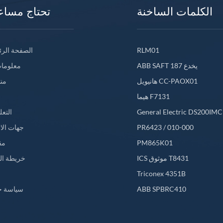
الكلمات الساخنة
تحتاج مساع
RLM01
الصفحة الرئ
ABB SAFT 187 يخدع
معلومات
هانيويل CC-PAOX01
من
هيما F7131
General Electric DS200IM
التعل
PR6423 / 010-000
جهات الا
PM865K01
مق
ICS موثوق T8431
خريطة ال
L
Triconex 4351B
ABB SPBRC410
سياسة خ