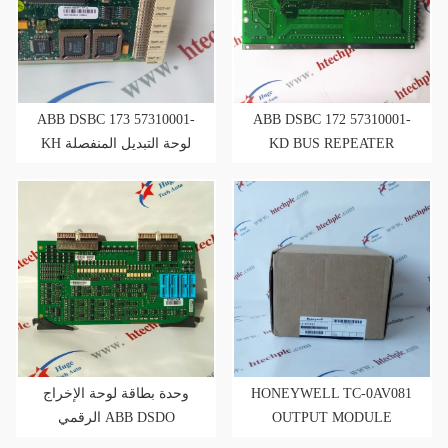
ABB DSBC 173 57310001-
ABB DSBC 172 57310001-
KH لوحة التبديل المنفصلة
KD BUS REPEATER
MODULE
وحدة بطاقة لوحة الإخراج
HONEYWELL TC-0AV081
الرقمي ABB DSDO
OUTPUT MODULE
110(57160001-K/3)
ANALOG 8 نقطة الجهد