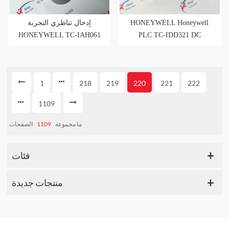
إدخال تناظري التجربة
HONEYWELL Honeywell
HONEYWELL TC-IAH061
PLC TC-IDD321 DC
INPUT MODULE
1
218
219
220
221
222
1109
الصفحات
1109
ما مجموعه
فئات
منتجات جديدة