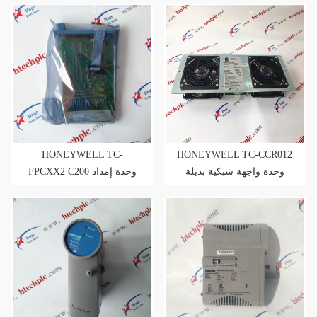
الحالي
HONEYWELL TC-
HONEYWELL TC-CCR012
وحدة واجهة شبكية بديلة
FPCXX2 C200 وحدة إمداد
الطاقة PLC DCS محول
الطاقة