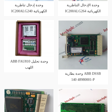
وحدة الإدخال التناظرية
وحدة إدخال تناظرية
IC200ALG264 الكهربائية
IC200ALG240 الكهربائية
العامة , تيار 15 بت , 15 قناة
العامة , 16 بت , 8 مدخلات
معزولة
ABB FAU810 وحدة تحليل
اللهب
وحدة بطارية ABB DSSB
140 48980001-P