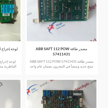
ABB SAFT 112 POW مصدر طاقة
57411431
ABB SAFT 112 POW مصدر طاقة 57411431
منتج جديد ومنشأ في المخزون بضمان عام واحد
التناظرية م