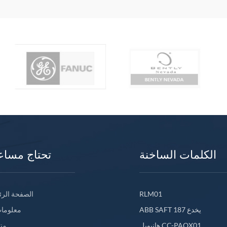
الكلمات الساخنة
تحتاج مساع
RLM01
الصفحة الرئ
ABB SAFT 187 يخدع
معلومات
هانيويل CC-PAOX01
من