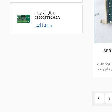
جنرال إلكتريك
IS200STTCH2A
اقرأ أكثر
ر طاقة
ر طاقة 57411431
 عام واحد
1