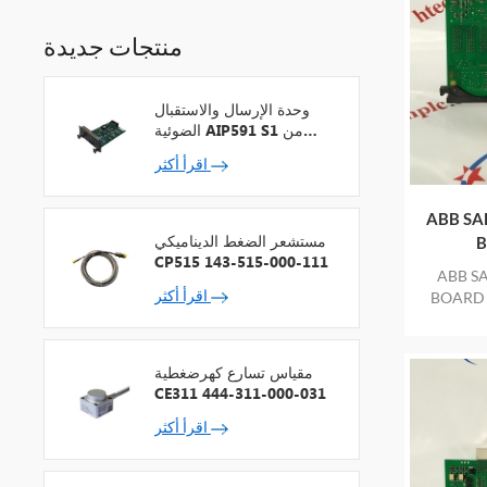
منتجات جديدة
وحدة الإرسال والاستقبال
الضوئية AIP591 S1 من
شركة يوكوجاوا لمكرر شبكة
اقرأ أكثر
V
ABB SA
مستشعر الضغط الديناميكي
CP515 143-515-000-111
ABB S
اقرأ أكثر
BOAR جديد في الصندوق منتج جديد ومنشأ
د
مقياس تسارع كهرضغطية
CE311 444-311-000-031
اقرأ أكثر