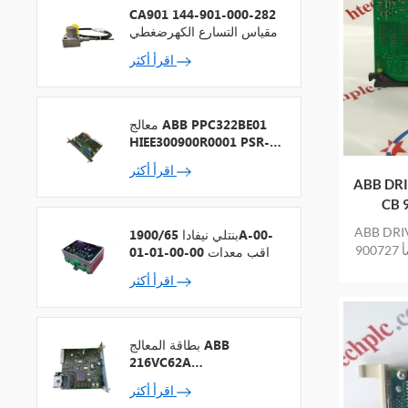
CA901 144-901-000-282
مقياس التسارع الكهرضغطي
اقرأ أكثر
معالج ABB PPC322BE01
HIEE300900R0001 PSR-2
+ ناقل المجال
اقرأ أكثر
ABB DRI
ABB DRI
بنتلي نيفادا 1900/65A-00-
900727 مطابقة بطاقة جديدة منتج جديد ومنشأ
01-01-00-00 مراقب معدات
د
الأغراض العامة
اقرأ أكثر
بطاقة المعالج ABB
216VC62A
HESG324442R13
اقرأ أكثر