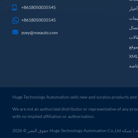
+8618050035545
أخبار
يمات
+8618050035545
تصال
zoey@nseauto.com
الات
موقع
XM
اصة
Huge Technology Automation sells new and surplus products and 
We are not an authorized distributor or representative of any pro
with no implied affiliation or authorization.
محفوظة.