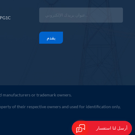
CPG1C
يقدم
ted manufacturers or trademark owners.
erty of their respective owners and used for identification only,
أرسل لنا استفسار