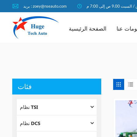
لسبت 9.00 ص إلى 7:00 م
بريد : zoey@nseauto.com
مات عنا
الصفحة الرئيسية
فئات
نظام TSI
نظام DCS