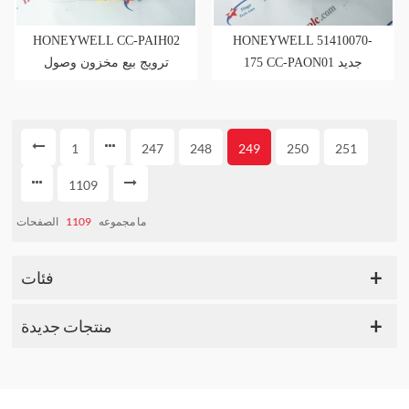
HONEYWELL CC-PAIH02
HONEYWELL 51410070-
175 CC-PAON01 جديد
ترويج بيع مخزون وصول
وصول الأسهم بأسعار
جديد
تنافسية
1
247
248
249
250
251
1109
الصفحات
1109
ما مجموعه
فئات
منتجات جديدة