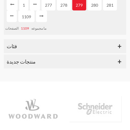
1
277
278
279
280
281
1109
الصفحات
1109
ما مجموعه
فئات
منتجات جديدة