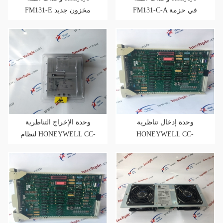
FM131-C-A في حزمة
FM131-E مخزون جديد
جديدة
وحدة إدخال تناظرية
وحدة الإخراج التناظرية
لنظام HONEYWELL CC-
HONEYWELL CC-
PAOH01 C300
PAOX01 ضمان لمدة سنة
واحدة