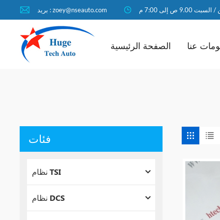
لسبت 9.00 ص إلى 7:00 م
بريد : zoey@nseauto.com
مات عنا
الصفحة الرئيسية
فئات
نظام TSI
نظام DCS