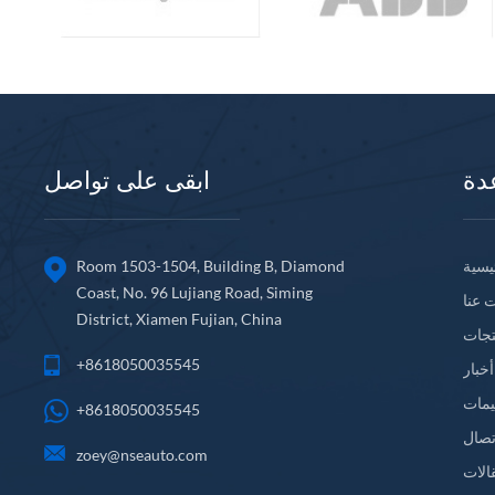
دة
ابقى على تواصل
يسية
Room 1503-1504, Building B, Diamond
Coast, No. 96 Lujiang Road, Siming
 عنا
District, Xiamen Fujian, China
تجات
+8618050035545
أخبار
يمات
+8618050035545
تصال
zoey@nseauto.com
الات