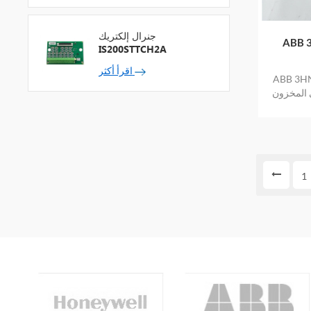
جنرال إلكتريك
 ترويج
IS200STTCH2A
اقرأ أكثر
بسعر منخفض
ي المخزون
1