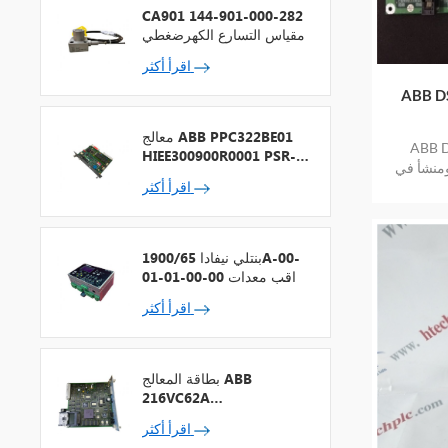
CA901 144-901-000-282
مقياس التسارع الكهرضغطي
اقرأ أكثر
 ترويج
معالج ABB PPC322BE01
 بسعر
HIEE300900R0001 PSR-2
ومنشأ في
+ ناقل المجال
اقرأ أكثر
بنتلي نيفادا 1900/65A-00-
01-01-00-00 مراقب معدات
الأغراض العامة
اقرأ أكثر
بطاقة المعالج ABB
216VC62A
HESG324442R13
اقرأ أكثر