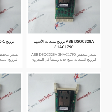
ترويج مبيعات الأسهم ABB DSQC328A
80-1
3HAC1790
ABB DSQC328A 3HAC1790 بسعر منخفض
لترويج المبيعات منتج جديد ومنشأ في المخزون
لترويج المبي
بضمان عام واحد