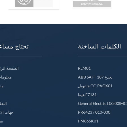
الكلمات الساخنة
تحتاج مساع
RLM01
الصفحة الرئ
ABB SAFT 187 يخدع
معلومات
هانيويل CC-PAOX01
من
هيما F7131
General Electric DS200IM
التعل
PR6423 / 010-000
جهات الا
PM865K01
مق