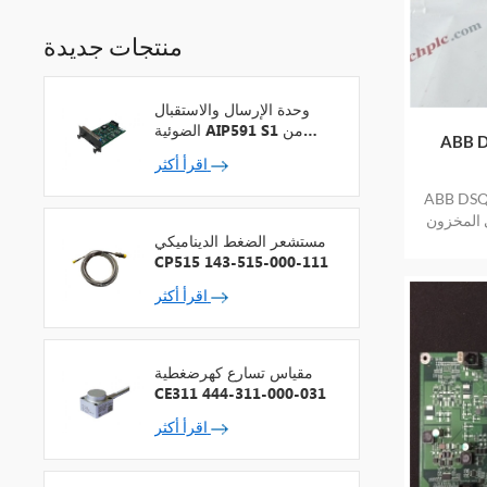
منتجات جديدة
وحدة الإرسال والاستقبال
الضوئية AIP591 S1 من
 ترويج
شركة يوكوجاوا لمكرر شبكة
اقرأ أكثر
V
بسعر منخفض
ي المخزون
مستشعر الضغط الديناميكي
CP515 143-515-000-111
اقرأ أكثر
مقياس تسارع كهرضغطية
CE311 444-311-000-031
اقرأ أكثر