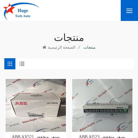
منتجات
/
منتجات
الصفحة الرئيسية
ABB AI523 بسعر منخفض
ABB AX521 بسعر منخفض