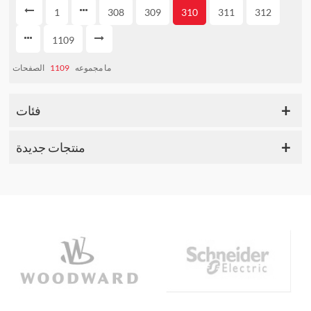
1
308
309
310
311
312
1109
الصفحات
1109
ما مجموعه
فئات
منتجات جديدة