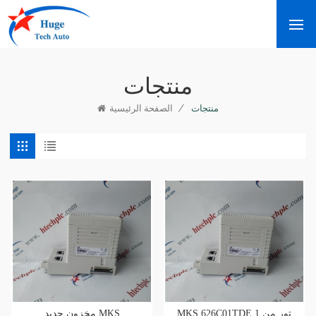
منتجات
/
منتجات
الصفحة الرئيسية
MKS 626C01TDE 1 تور من
مخزون جديد MKS