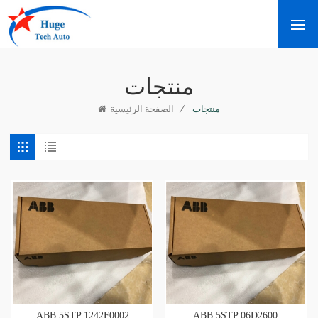
منتجات
/
منتجات
الصفحة الرئيسية
ABB 5STP 1242F0002
ABB 5STP 06D2600