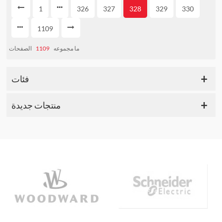
1
326
327
328
329
330
1109
الصفحات
1109
ما مجموعه
فئات
منتجات جديدة