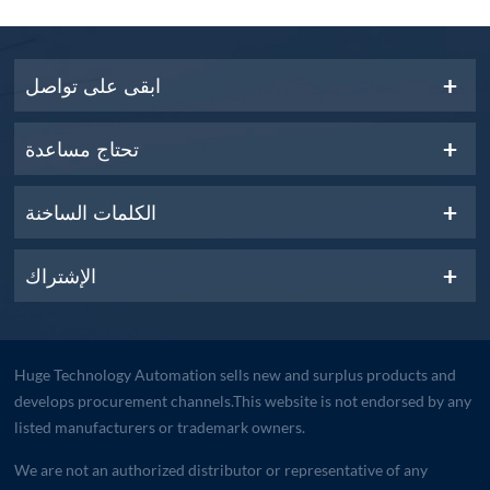
ابقى على تواصل
تحتاج مساعدة
الكلمات الساخنة
الإشتراك
Huge Technology Automation sells new and surplus products and
develops procurement channels.This website is not endorsed by any
listed manufacturers or trademark owners.
We are not an authorized distributor or representative of any