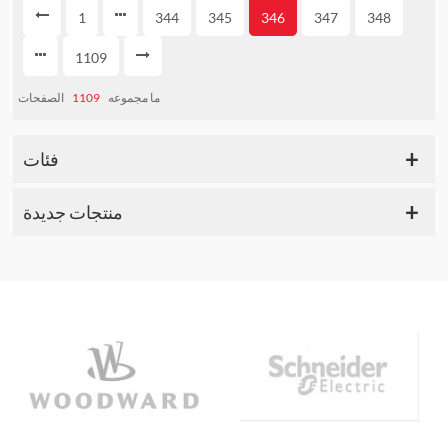
1
344
345
346
347
348
1109
الصفحات
1109
ما مجموعه
فئات
منتجات جديدة