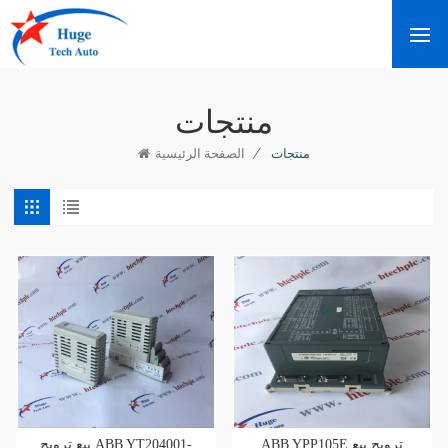
منتجات
/
منتجات
الصفحة الرئيسية
ABB YPP105E ترويج بيع
بيع ترويج ABB YT204001-