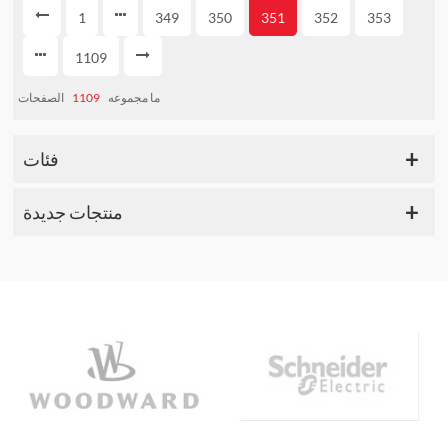
1
349
350
351
352
353
1109
الصفحات
1109
ما مجموعه
فئات
منتجات جديدة