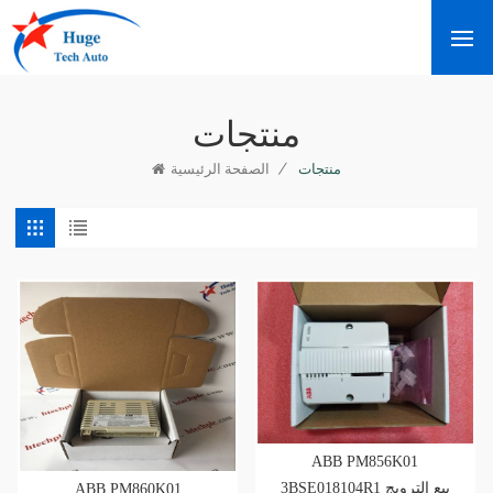
منتجات
/
منتجات
الصفحة الرئيسية
ABB PM856K01
3BSE018104R1 بيع الترويج
ABB PM860K01