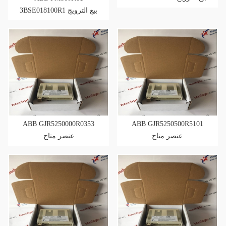
3BSE018100R1 بيع الترويج
ABB GJR5250000R0353
ABB GJR5250500R5101
عنصر متاح
عنصر متاح