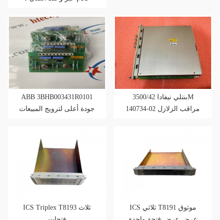
إيثرنت
ABB 3BHB003431R0101
بنتلي نيفادا 3500/42M
140734-02 مراقب الزلازل
جودة أعلى لترويج المبيعات
التقريبي
ICS ثلاثي T8191 موثوق
ICS Triplex T8193 ثلاث
عرض عرض فتحة واحدة
فتحات