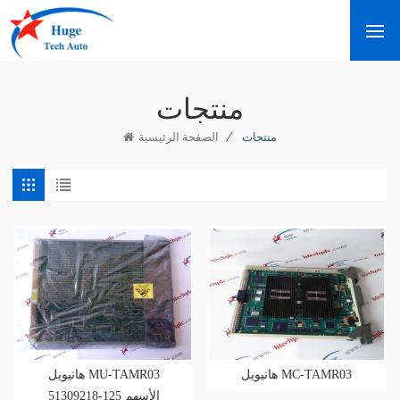
منتجات
/
منتجات
الصفحة الرئيسية
هانيويل MC-TAMR03
هانيويل MU-TAMR03
51309218-125 الأسهم