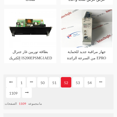
جهاز مراقبة جديد للحماية
بطاقة توربين غاز جنرال
من السرعة الزائدة EPRO
إلكتريك IS200EPSMG1AED
A6370D
1
50
51
52
53
54
1109
الصفحات
1109
ما مجموعه