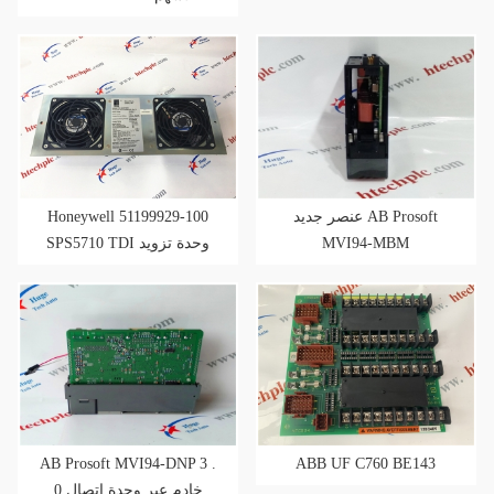
للترقية
Honeywell 51199929-100
عنصر جديد AB Prosoft
SPS5710 TDI وحدة تزويد
MVI94-MBM
الطاقة
AB Prosoft MVI94-DNP 3 .
ABB UF C760 BE143
0 خادم عبر وحدة اتصال