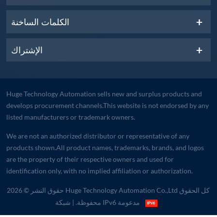
الكلمات الساخنة
الإشتراك
Huge Technology Automation sells new and surplus products and
develops procurement channels.This website is not endorsed by any
listed manufacturers or trademark owners.
We are not an authorized distributor or representative of any
products shown.All product names, trademarks, brands, and logos
are the property of their respective owners and used for
identification only, with no implied affiliation or authorization.
حقوق النشر © 2026 Huge Technology Automation Co.,Ltd كل الحقوق
| شبكة IPv6 مدعومة
محفوظة.