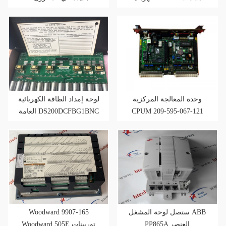
العامة ولوحة الأجهزة
وحدة المعالجة المركزية
لوحة إمداد الطاقة الكهربائية
CPUM 209-595-067-121
العامة DS200DCFBG1BNC
بطاقة وحدة المعالجة
المركزية
ستصل لوحة المشغل ABB
Woodward 9907-165
PP865A العنصر
Woodward 505E توربينات