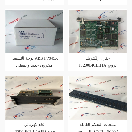
بخارية ذات تحكم رقمي مع
استخراج متحكم فيه
جنرال إلكتريك
لوحة التشغيل ABB PP845A
IS200BICLH1A ترويج
مخزون جديد وحقيقي
مبيعات لجميع الأصناف
منتجات التحكم القابلة
عام كهربائي
للبرمجة IC670TBM002
IS200BICLH1AFD جديد