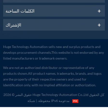
الكلمات الساخنة
الإشتراك
Huge Technology Automation sells new and surplus products and
develops procurement channels.This website is not endorsed by any
listed manufacturers or trademark owners.
We are not an authorized distributor or representative of any
products shown.All product names, trademarks, brands, and logos
are the property of their respective owners and used for
identification only, with no implied affiliation or authorization.
حقوق النشر © 2026 Huge Technology Automation Co.,Ltd كل الحقوق
| شبكة IPv6 مدعومة
محفوظة.