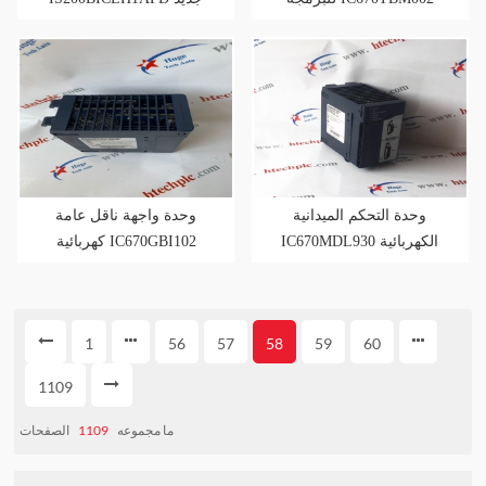
الكهربائية العامة
مكون لوحة الدوائر
وحدة التحكم الميدانية
وحدة واجهة ناقل عامة
IC670MDL930 الكهربائية
كهربائية IC670GBI102
العامة
115VAC / 125VDC
1
56
57
58
59
60
1109
ما مجموعه
1109
الصفحات