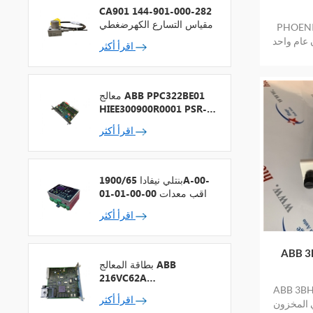
CA901 144-901-000-282
مقياس التسارع الكهرضغطي
PHOENI
 عام واحد
اقرأ أكثر
معالج ABB PPC322BE01
HIEE300900R0001 PSR-2
+ ناقل المجال
اقرأ أكثر
بنتلي نيفادا 1900/65A-00-
01-01-00-00 مراقب معدات
الأغراض العامة
اقرأ أكثر
وحة PCB
بطاقة المعالج ABB
216VC62A
 PCB العلامة
HESG324442R13
اقرأ أكثر
ي المخزون