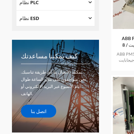
نظام PLC
نظام ESD
 وحدة
المعالجة المركزية , 160 ميجابايت / 8
دة المعالجة
كيف يمكننا مساعدتك
كزية , 160 ميجابايت / 8 جيجابايت , ETH
 عام واحد
يمكنك الاتصال بنا بأي طريقة تناسبك.
نحن متواجدون على مدار الساعة طوال
أيام الأسبوع عبر البريد الإلكتروني أو
الهاتف.
اتصل بنا