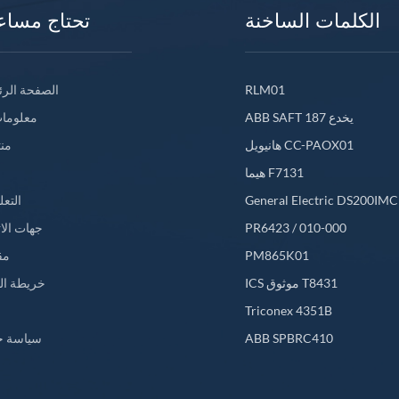
الكلمات الساخنة
تحتاج مساع
RLM01
الصفحة الرئ
ABB SAFT 187 يخدع
معلومات
هانيويل CC-PAOX01
من
هيما F7131
General Electric DS200IM
التعل
PR6423 / 010-000
جهات الا
PM865K01
مق
ICS موثوق T8431
خريطة ال
L
Triconex 4351B
ABB SPBRC410
سياسة خ