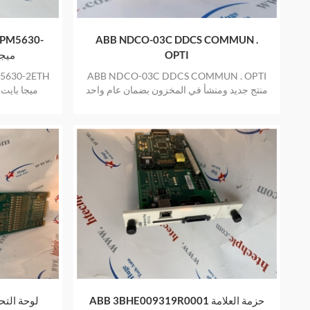
ABB NDCO-03C DDCS COMMUN .
OPTI
H AC500 8
ABB NDCO-03C DDCS COMMUN . OPTI
منتج جديد ومنشأ في المخزون بضمان عام واحد
ال
ABB 3BHE009319R0001 حزمة العلامة
ABB UNS2882A-P , V1 لوحة