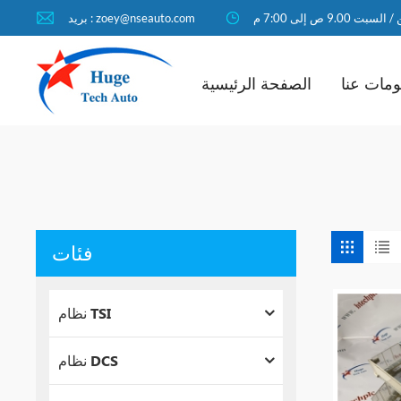
لسبت 9.00 ص إلى 7:00 م
بريد : zoey@nseauto.com
مات عنا
الصفحة الرئيسية
فئات
نظام TSI
نظام DCS