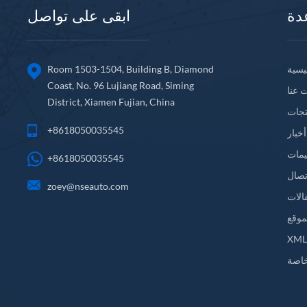
دة
ابقى على تواصل
يسية
Room 1503-1504, Building B, Diamond
Coast, No. 96 Lujiang Road, Siming
 عنا
District, Xiamen Fujian, China
تجات
+8618050035545
أخبار
يمات
+8618050035545
تصال
zoey@nseauto.com
الات
موقع
XM
اصة