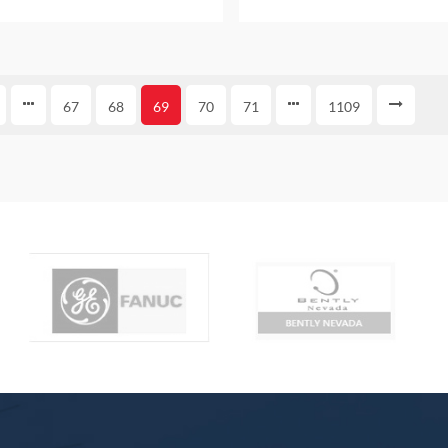
بضمان عام واحد
67
68
69
70
71
1109