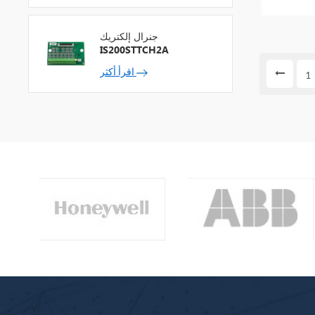
جنرال إلكتريك
IS200STTCH2A
اقرأ أكثر
1