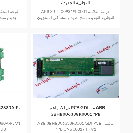
التجارية الجديدة
ABB 3BHE009319R0001 حزمة العلامة
التجارية الجديدة منتج جديد ومنشأ في المخزون
جديد ومنش
بضمان عام واحد
تم الانتهاء من PCB GDI من ABB
3BHB006338R0001 *PB
ABB 3BHB006338R0001 GDI PCB مكتمل
MUB
*PB UNS 0881a-P، V1