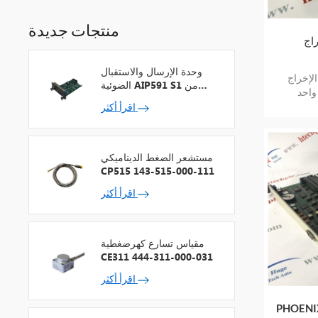
منتجات جديدة
وحدة الإرسال والاستقبال
ABB AOF منتج جديد
الضوئية AIP591 S1 من
واحد
شركة يوكوجاوا لمكرر شبكة
اقرأ أكثر
V
مستشعر الضغط الديناميكي
CP515 143-515-000-111
اقرأ أكثر
مقياس تسارع كهرضغطية
CE311 444-311-000-031
اقرأ أكثر
PHOENI