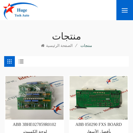
منتجات
/
منتجات
الصفحة الرئيسية
ABB 3BHE027859R0102
ABB 050290 FXS BOARD
بأفضل الأسعار
لوحة الكمبيوتر