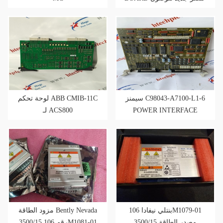
سيمنز C98043-A7100-L1-6
لوحة تحكم ABB CMIB-11C
لـ ACS800
POWER INTERFACE
CONTROL BOARD
بنتلي نيفادا 106M1079-01
مزود الطاقة Bently Nevada
3500/15 مصدر الطاقة
3500/15 رقم 106M1081-01