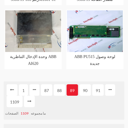
ABB PU515 لوحة وصول
وحدة الإدخال التناظرية ABB
AI620
جديدة
1
87
88
89
90
91
1109
الصفحات
1109
ما مجموعه