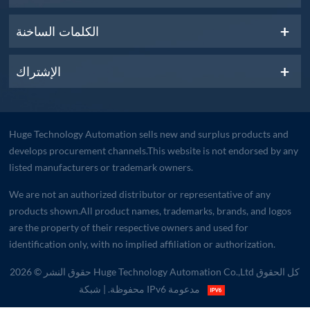
الكلمات الساخنة
الإشتراك
Huge Technology Automation sells new and surplus products and
develops procurement channels.This website is not endorsed by any
listed manufacturers or trademark owners.
We are not an authorized distributor or representative of any
products shown.All product names, trademarks, brands, and logos
are the property of their respective owners and used for
identification only, with no implied affiliation or authorization.
حقوق النشر © 2026 Huge Technology Automation Co.,Ltd كل الحقوق
| شبكة IPv6 مدعومة
محفوظة.