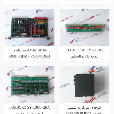
REV-B
I / O DIO BD AMAT
تم تطبيق AMAT 0190-
FOXBORO ASSY 0301059
00318 GEM / VGA VIDEO
لوحة دائرة التحكم
CONTROLLER PCB ASSY
FOXBORO SY-0303372RA
الوحدة المركزية سيمنز
6ES5095-8MD03 - واجهة
لوحة وصول جديدة