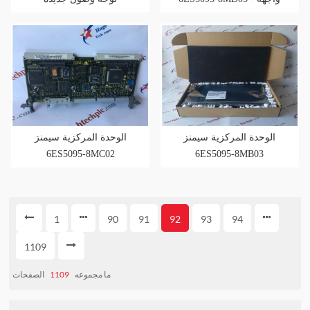
Profibus DP التابعة
الوحدة المركزية سيمنز
الوحدة المركزية سيمنز
6ES5095-8MC02
6ES5095-8MB03
1
90
91
92
93
94
1109
الصفحات
1109
ما مجموعه