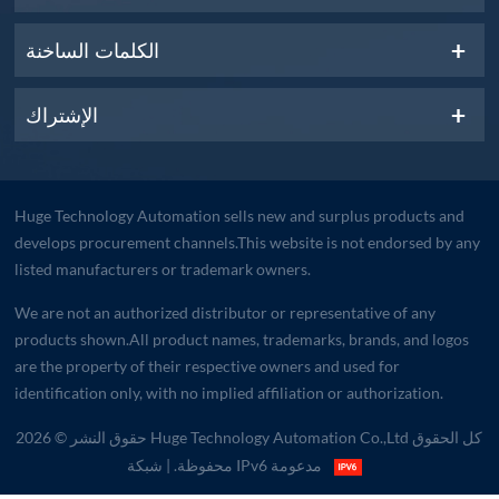
الكلمات الساخنة
الإشتراك
Huge Technology Automation sells new and surplus products and
develops procurement channels.This website is not endorsed by any
listed manufacturers or trademark owners.
We are not an authorized distributor or representative of any
products shown.All product names, trademarks, brands, and logos
are the property of their respective owners and used for
identification only, with no implied affiliation or authorization.
حقوق النشر © 2026 Huge Technology Automation Co.,Ltd كل الحقوق
| شبكة IPv6 مدعومة
محفوظة.