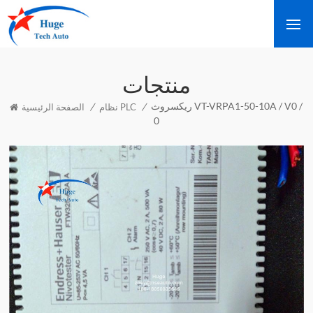
منتجات
ريكسروث VT-VRPA1-50-10A / V0 /
/
/
نظام PLC
الصفحة الرئيسية
0