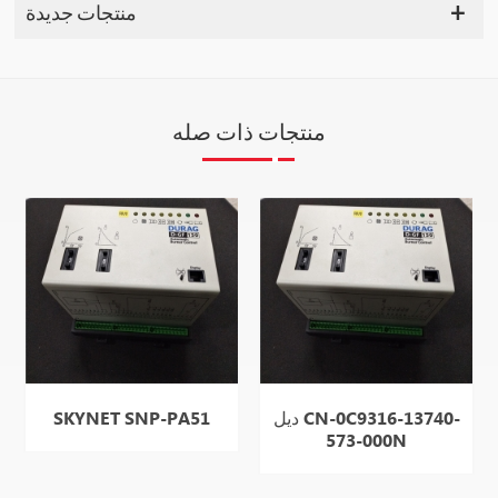
منتجات جديدة
منتجات ذات صله
ديل CN-0C9316-13740-
SKYNET SNP-PA51
573-000N