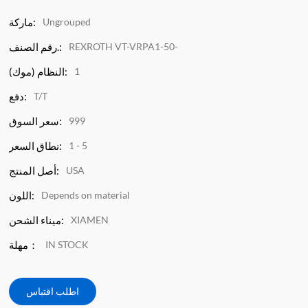
Ungrouped
ماركة:
REXROTH VT-VRPA1-50-
رقم الصنف.:
1
النظام (موك):
T/T
دفع:
999
سعر السوق:
1 - 5
نطاق السعر:
USA
أصل المنتج:
Depends on material
اللون:
XIAMEN
ميناء الشحن:
IN STOCK
مهلة：
اطلب اقتباس