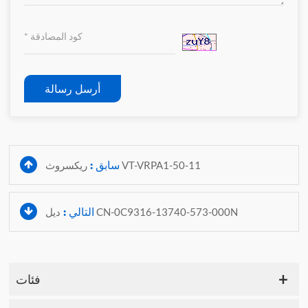
أرسل رسالة
سابق :
ريكسروث VT-VRPA1-50-11
التالي :
ديل CN-0C9316-13740-573-000N
فئات