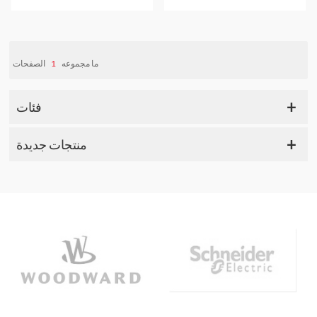
1C31161G02 Ovation RTD
1C31164G01 Ovation RTD
وحدة إدخال
وحدة إدخال
الصفحات
1
ما مجموعه
فئات
منتجات جديدة