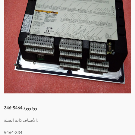
وودوورد 5464-346
الأصناف ذات الصلة:
5464-334