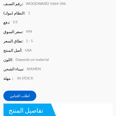
WOODWARD 5464-346
رقم الصنف.:
1
النظام (موك):
T/T
دفع:
999
سعر السوق:
1 - 5
نطاق السعر:
USA
أصل المنتج:
Depends on material
اللون:
XIAMEN
ميناء الشحن:
IN STOCK
مهلة：
اطلب اقتباس
تفاصيل المنتج