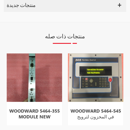
منتجات جديدة
منتجات ذات صله
WOODWARD 5464-355
WOODWARD 5464-545
في المخزون لترويج
MODULE NEW
المبيعات
MODULE HOT SELL في
المخزون