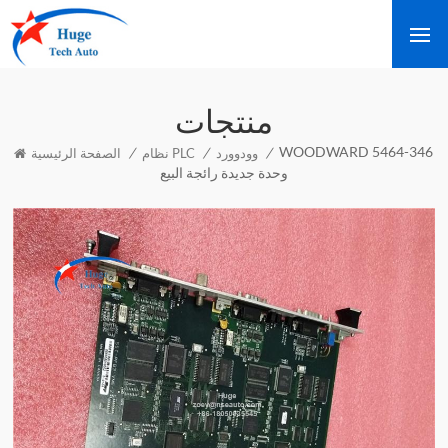
منتجات
WOODWARD 5464-346
/
/
/
وودوورد
نظام PLC
الصفحة الرئيسية
وحدة جديدة رائجة البيع