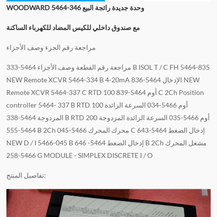
WOODWARD 5464-346 وحدة جديدة رائجة البيع
مع صندوق داخلي للكيس المضاد للكهرباء الساكنة
مراجعة رقم الجزء وصف الأجزاء
مراجعة رقم القطعة وصف الأجزاء 5464-333 B ISOL T / C FH 5464-835
NEW Remote XCVR 5464-334 B 4-20mA الإدخال 5464-836 NEW
Remote XCVR 5464-337 C RTD 100 أوم 5464-839 C 2Ch Position
controller 5464- 337 B RTD 100 أوم 5466-034 السرعة الزائدة
المزدوجة 5464-338 B RTD 200 أوم 5466-035 السرعة الزائدة المزدوجة
5464-555 B 2Ch محرك المحرك 5466-045 C إدخال الضغط 5464-643
NEW D / I 5466-045 B إدخال الضغط 5464- 646 B 2Ch مشغل المحرك
5466-258 G MODULE - SIMPLEX DISCRETE I / O
تفاصيل المنتج: