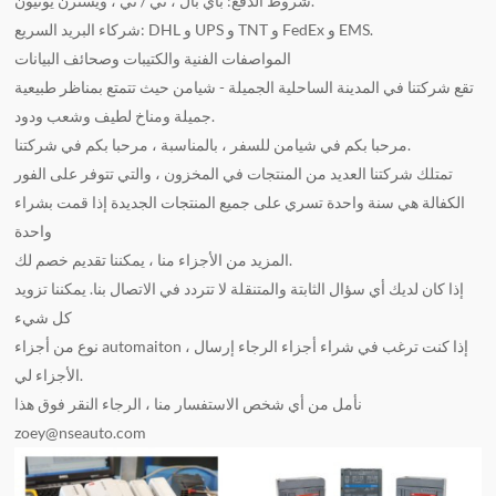
شروط الدفع: باي بال ، تي / تي ، ويسترن يونيون.
شركاء البريد السريع: DHL و UPS و TNT و FedEx و EMS.
المواصفات الفنية والكتيبات وصحائف البيانات
تقع شركتنا في المدينة الساحلية الجميلة - شيامن حيث تتمتع بمناظر طبيعية
جميلة ومناخ لطيف وشعب ودود.
مرحبا بكم في شيامن للسفر ، بالمناسبة ، مرحبا بكم في شركتنا.
تمتلك شركتنا العديد من المنتجات في المخزون ، والتي تتوفر على الفور
الكفالة هي سنة واحدة تسري على جميع المنتجات الجديدة إذا قمت بشراء
واحدة
المزيد من الأجزاء منا ، يمكننا تقديم خصم لك.
إذا كان لديك أي سؤال الثابتة والمتنقلة لا تتردد في الاتصال بنا. يمكننا تزويد
كل شيء
نوع من أجزاء automaiton ، إذا كنت ترغب في شراء أجزاء الرجاء إرسال
الأجزاء لي.
نأمل من أي شخص الاستفسار منا ، الرجاء النقر فوق هذا
zoey@nseauto.com