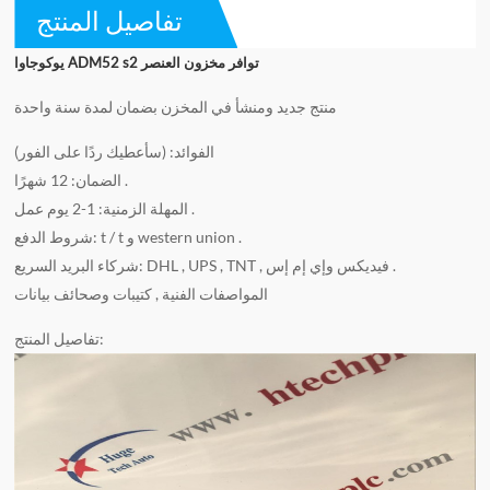
تفاصيل المنتج
توافر مخزون العنصر
يوكوجاوا ADM52 s2
منتج جديد ومنشأ في المخزن بضمان لمدة سنة واحدة
الفوائد: (سأعطيك ردًا على الفور)
الضمان: 12 شهرًا .
المهلة الزمنية: 1-2 يوم عمل .
شروط الدفع: t / t و western union .
شركاء البريد السريع: DHL , UPS , TNT , فيديكس وإي إم إس .
المواصفات الفنية , كتيبات وصحائف بيانات
تفاصيل المنتج: