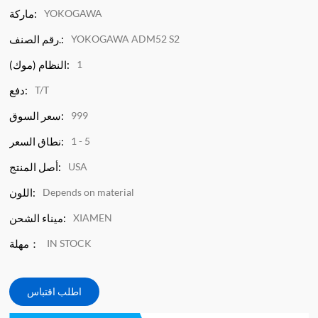
YOKOGAWA
ماركة:
YOKOGAWA ADM52 S2
رقم الصنف.:
1
النظام (موك):
T/T
دفع:
999
سعر السوق:
1 - 5
نطاق السعر:
USA
أصل المنتج:
Depends on material
اللون:
XIAMEN
ميناء الشحن:
IN STOCK
مهلة：
اطلب اقتباس