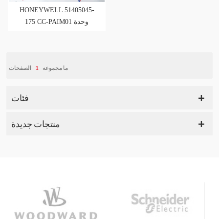
HONEYWELL 51405045-
175 CC-PAIM01 وحدة
إدخال تناظرية منخفضة
المستوى
الصفحات
1
ما مجموعه
فئات
منتجات جديدة