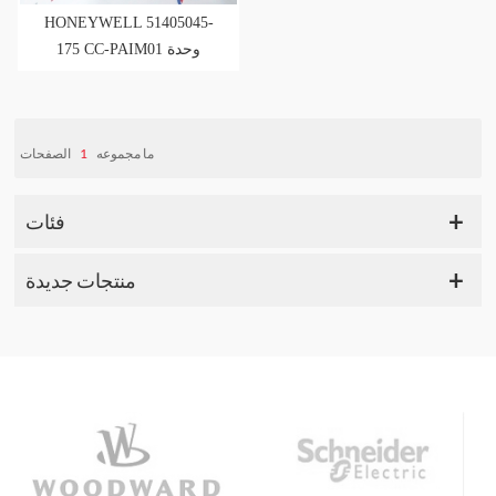
HONEYWELL 51405045-
175 CC-PAIM01 وحدة
إدخال تناظرية منخفضة
المستوى
الصفحات
1
ما مجموعه
فئات
منتجات جديدة