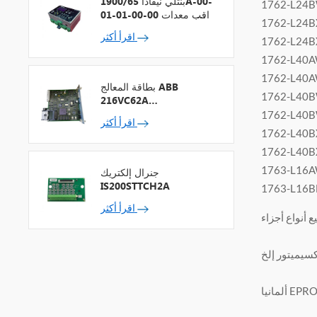
بنتلي نيفادا 1900/65A-00-
1762-L24
01-01-00-00 مراقب معدات
1762-L24
الأغراض العامة
اقرأ أكثر
1762-L24
1762-L40
1762-L40
بطاقة المعالج ABB
1762-L40
216VC62A
HESG324442R13
1762-L40
اقرأ أكثر
1762-L40
1762-L40
1763-L16
جنرال إلكتريك
IS200STTCH2A
1763-L16
اقرأ أكثر