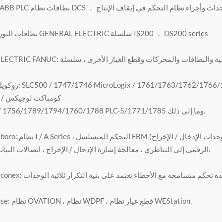
بطاقات التوربينات الغازية GENERAL ELECTRIC سلسلة IS200 ， DS200 series
 ألين برادلي: SLC500 / 1747/1746 MicroLogix / 1761/1763/1762/1766/1764
كومباكت لوجيكس / 1769/1768
Logix5000 / 1756/1789/1794/1760/1788 PLC-5/1771/1785 وما إلى ذلك.
Inviteys Foxboro: نظام I / A Series ، التحكم ا
الرقمي إلى التناظري ، معالجة إشارة الإدخال / الإخراج ، اتصالات البيانات ومعالجتها.
Westinghouse: نظام OVATION ، نظام WDPF ، قطع غيار نظام WEStation.