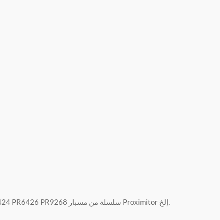
ألمانيا EPRO MMS6000 بطاقة نظام MMS3000 بطاقة نظام PR6422 PR6423 PR6424 PR6426 PR9268 سلسلة من مسبار Proximitor إلخ.