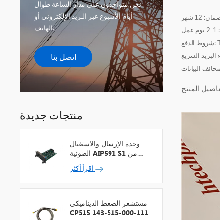
نحن متواجدون على مدار الساعة طوال
أيام الأسبوع عبر البريد الإلكتروني أو
الهاتف.
اتصل بنا
حائف البيانات
منتجات جديدة
وحدة الإرسال والاستقبال
الضوئية AIP591 S1 من
شركة يوكوجاوا لمكرر شبكة
اقرأ أكثر
V
مستشعر الضغط الديناميكي
CP515 143-515-000-111