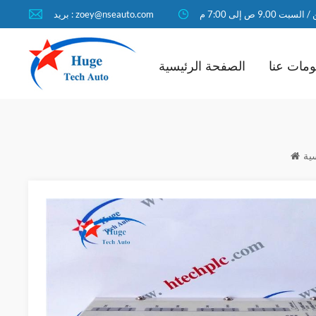
لسبت 9.00 ص إلى 7:00 م
بريد : zoey@nseauto.com
مات عنا
الصفحة الرئيسية
ية