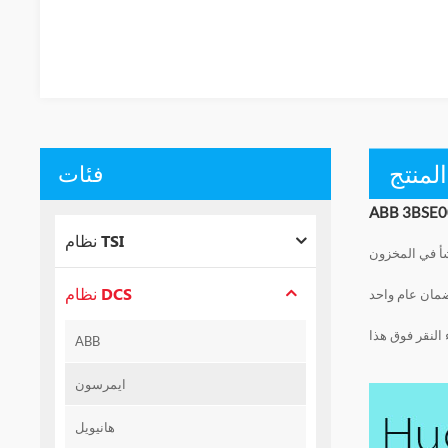
لمنتج
فئات
نظام TSI
شأ في المخزون
نظام DCS
مان عام واحد
النقر فوق هذا
ABB
ايمرسون
هانيويل