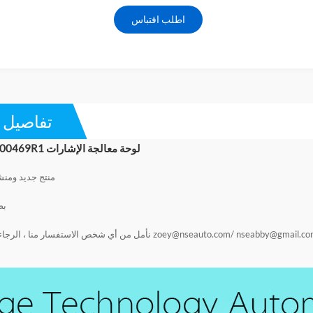
اطلب اقتباس
تفاصيل ا
ABB 3BSE000469R1 لوحة معالجة الإشارات
منتج جديد ومن
بض
nseabby@gmail.co
/
zoey@nseauto.com
نأمل من أي شخص الاستفسار منا ، الرجاء 