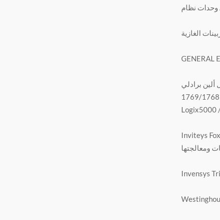
لمتسلسل FBM (وحدات الإدخال / الإخراج) ، التحكم المنطقي للسلم ، معالجة استدعاء الحوادث ، التحويل