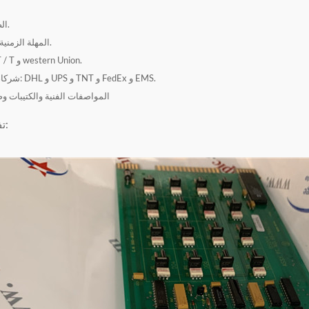
الضمان: 12 شهر.
المهلة الزمنية: 1-2 يوم عمل.
شروط الدفع: T / T و western Union.
شركاء البريد السريع: DHL و UPS و TNT و FedEx و EMS.
المواصفات الفنية والكتيبات وص
تفاصيل المنتج: