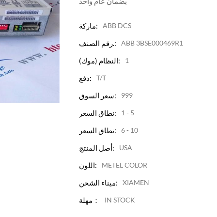
بضمان عام واحد
ABB DCS
ماركة:
ABB 3BSE000469R1
رقم الصنف.:
1
النظام (موك):
T/T
دفع:
999
سعر السوق:
1 - 5
نطاق السعر:
6 - 10
نطاق السعر:
USA
أصل المنتج:
METEL COLOR
اللون:
XIAMEN
ميناء الشحن:
IN STOCK
مهلة：