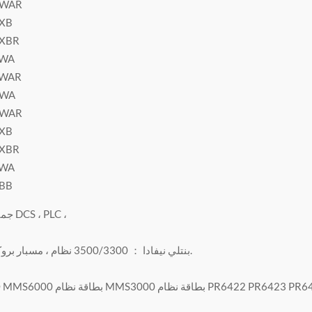
BWAR
BXB
BXBR
AWA
AWAR
BWA
BWAR
BXB
BXBR
AWA
BBB
جميع أنواع أجزاء DCS ، PLC ،
بنتلي نيفادا ： 3500/3300 نظام ، مسبار بروكسيميتور إلخ.