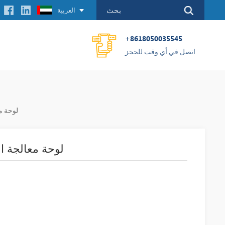
العربية
+8618050035545
اتصل في أي وقت للحجز
BSE000469R1
ABB 3BSE000469R1 لوحة مع