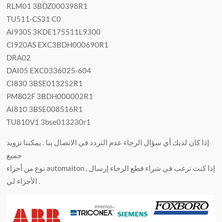
RLM01 3BDZ000398R1
TU511-CS31 C0
AI930S 3KDE175511L9300
CI920AS EXC3BDH000690R1
DRA02
DAI05 EXC0336025-604
CI830 3BSE013252R1
PM802F 3BDH000002R1
AI810 3BSE008516R1
TU810V1 3bse013230r1
إذا كان لديك أي سؤال الرجاء عدم التردد في الاتصال بنا . يمكننا تزويد
جميع
نوع من أجزاء automaiton , إذا كنت ترغب في شراء قطع الرجاء إرسال
الأجزاء لي .