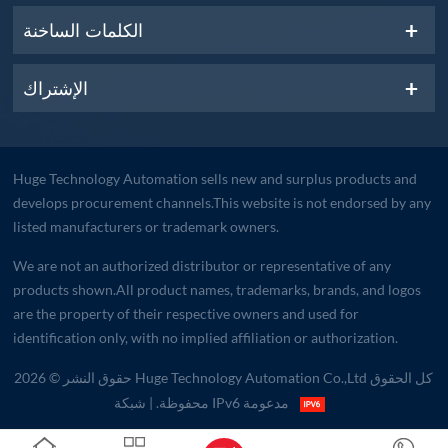
الكلمات الساخنة
الإشتراك
Huge Technology Automation sells new and surplus products and
develops procurement channels.This website is not endorsed by any
listed manufacturers or trademark owners.
We are not an authorized distributor or representative of any
products shown.All product names, trademarks, brands, and logos
are the property of their respective owners and used for
identification only, with no implied affiliation or authorization.
حقوق النشر © 2026 Huge Technology Automation Co.,Ltd كل الحقوق
| شبكة IPv6 مدعومة
محفوظة.