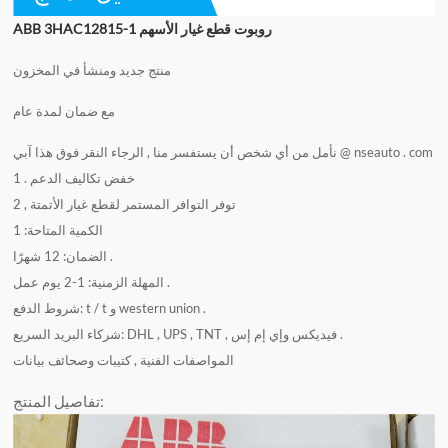
ABB 3HAC12815-1 روبوت قطع غيار الأسهم
منتج جديد ومنشأ في المخزون
مع ضمان لمدة عام
آبي @ nseauto . com
نأمل من أي شخص أن يستفسر منا , الرجاء النقر فوق هذا
1 . خفض تكاليف الدعم
2 , توفر التوافر المستمر لقطع غيار الأتمتة
الكمية المتاحة: 1
الضمان: 12 شهرًا .
المهلة الزمنية: 1-2 يوم عمل .
شروط الدفع: t / t و western union .
شركاء البريد السريع: DHL , UPS , TNT , فيديكس وإي إم إس .
المواصفات الفنية , كتيبات وصحائف بيانات
تفاصيل المنتج: