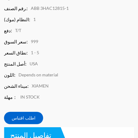
ABB 3HAC12815-1
رقم الصنف.:
1
النظام (موك):
T/T
دفع:
999
سعر السوق:
1 - 5
نطاق السعر:
USA
أصل المنتج:
Depends on material
اللون:
XIAMEN
ميناء الشحن:
IN STOCK
مهلة：
اطلب اقتباس
تفاصيل المنتج