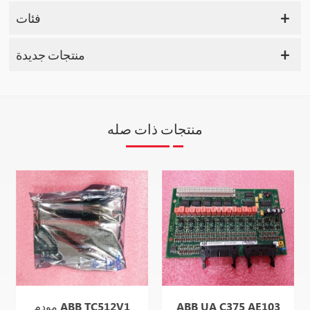
فئات
منتجات جديدة
منتجات ذات صله
ABB UA C375 AE103
مودم ABB TC512V1